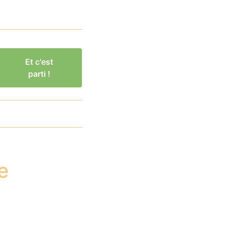
Et c'est
parti !
e