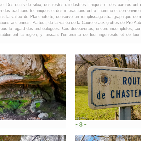
ue. Des outils de silex, des restes d’industries lithiques et des parures ont
n des traditions techniques et des interactions entre l’homme et son envir
ans la vallée de Planchetorte, conserve un remplissage stratigraphique com
tions anciennes. Partout, de la vallée de la Courolle aux grottes de Pré Aube
nt sous le regard des archéologues. Ces découvertes, encore incomplètes, c
blement la région, y laissant l’empreinte de leur ingéniosité et de le
- 3 -