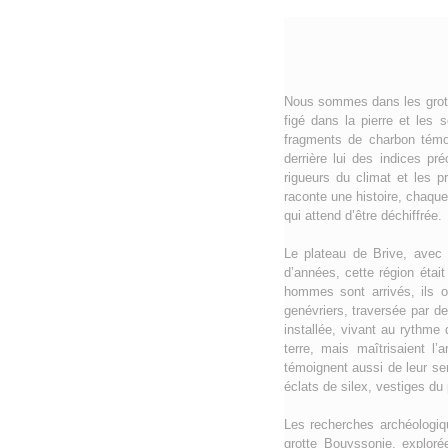
Nous sommes dans les grotte
figé dans la pierre et les 
fragments de charbon témoi
derrière lui des indices pr
rigueurs du climat et les p
raconte une histoire, chaqu
qui attend d’être déchiffrée.
Le plateau de Brive, avec 
d’années, cette région étai
hommes sont arrivés, ils 
genévriers, traversée par d
installée, vivant au rythm
terre, mais maîtrisaient l
témoignent aussi de leur sen
éclats de silex, vestiges du 
Les recherches archéologiq
grotte Bouyssonie, exploré