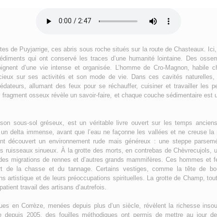
s de Puyjarrige, ces abris sous roche situés sur la route de Chasteaux. Ic
sédiments qui ont conservé les traces d’une humanité lointaine. Des ossem
gnent d’une vie intense et organisée. L’homme de Cro-Magnon, habile ch
écieux sur ses activités et son mode de vie. Dans ces cavités naturelles, i
rédateurs, allumant des feux pour se réchauffer, cuisiner et travailler les 
e fragment osseux révèle un savoir-faire, et chaque couche sédimentaire est u
son sous-sol gréseux, est un véritable livre ouvert sur les temps anciens
t un delta immense, avant que l’eau ne façonne les vallées et ne creuse la
ont découvert un environnement rude mais généreux : une steppe parsem
es ruisseaux sinueux. À la grotte des morts, en contrebas de Chèvrecujols,
e des migrations de rennes et d’autres grands mammifères. Ces hommes et f
’art de la chasse et du tannage. Certains vestiges, comme la tête de bo
s artistique et de leurs préoccupations spirituelles. La grotte de Champ, to
patient travail des artisans d’autrefois.
ues en Corrèze, menées depuis plus d’un siècle, révèlent la richesse inso
e depuis 2005, des fouilles méthodiques ont permis de mettre au jour de