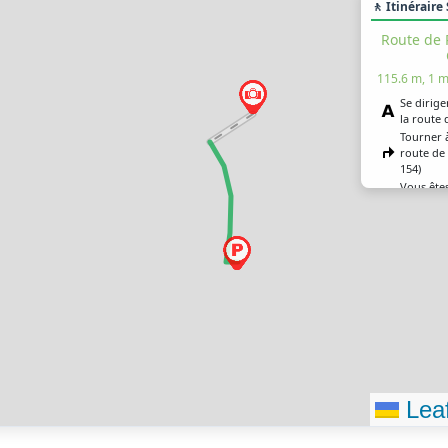
🚶 Itinéraire
Route de 
115.6 m, 1 m
Se dirige
la route 
Tourner à
route de
154)
Vous êtes
destinati
Leaf