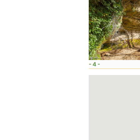
- 4 -