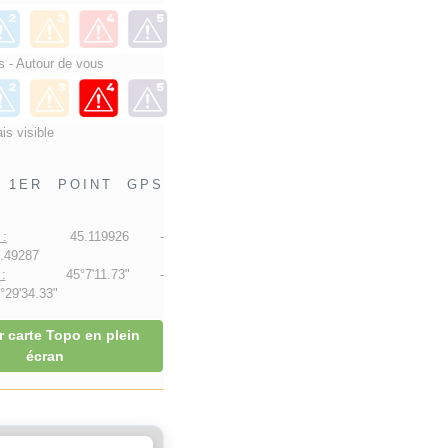
 - Autour de vous
is visible
1ER POINT GPS
:
45.119926 -
.49287
:
45°7'11.73" -
29'34.33"
r carte Topo en plein
écran