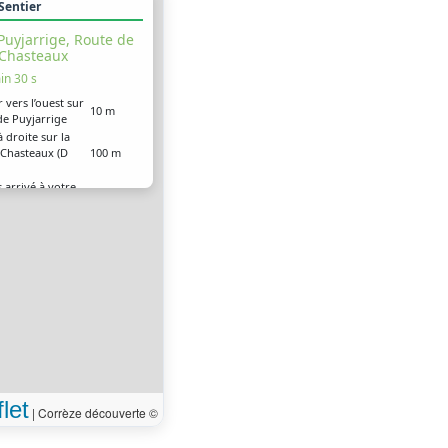
 Sentier
Puyjarrige, Route de
Chasteaux
in 30 s
r vers l’ouest sur
10 m
de Puyjarrige
 droite sur la
 Chasteaux (D
100 m
 arrivé à votre
0 m
on, sur la droite
let
|
Corrèze découverte ©