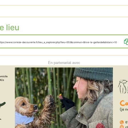
e lieu
ttps://www.correze-decouverte.fr/lieu_a_explorer.php?lieu=553&commun=Brive-la-gaillarde&distanc=10
En partenariat avec