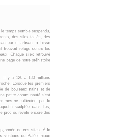
i, le temps semble suspendu,
ents, des silex taillés, des
asseur et artisan, a laissé
l trouvait refuge contre les
peaux. Chaque silex retrouvé
ne page de notre préhistoire
. Il y a 120 à 130 millions
 roche. Lorsque les premiers
ée de bouleaux nains et de
 une petite communauté s’est
emmes ne cultivaient pas la
uquetin sculptée dans l’os,
ute proche, révèle encore des
upçonnée de ces sites. À la
s vestiges du Paléolithique