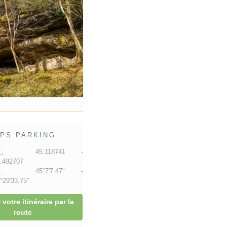
PS PARKING
:
45.118741 -
.492707
:
45°7'7.47" -
29'33.75"
 votre itinéraire par la
route