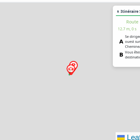
🚶 Itinéraire
Route
12.7 m, 0 s
Se dirige
ouest sur
Cheminea
Vous êtes
destinat
Leaf