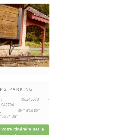
PS PARKING
:
45.245578 -
.942794
:
45°14'44.08" -
56'34.06"
 votre itinéraire par la