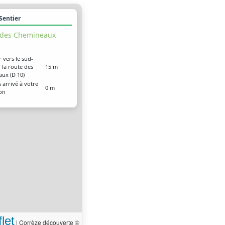
 Sentier
 des Chemineaux
r vers le sud-
 la route des
15 m
ux (D 10)
 arrivé à votre
0 m
ion
let
|
Corrèze découverte ©