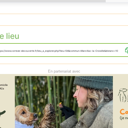
e lieu
tps://www.correze-decouverte.fr/lieu_a_explorer.php?lieu=54&commun=Marcillac-la-Croisille&distanc=10
En partenariat avec