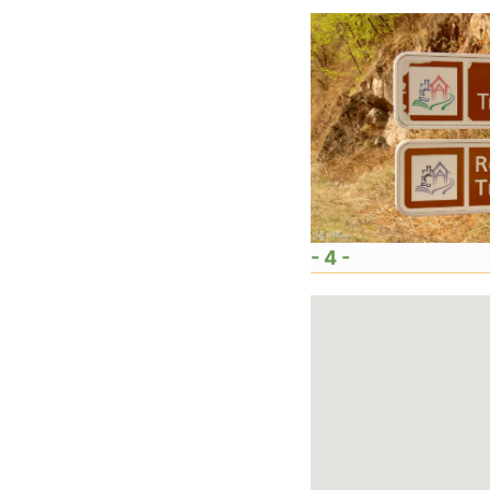
- 4 -