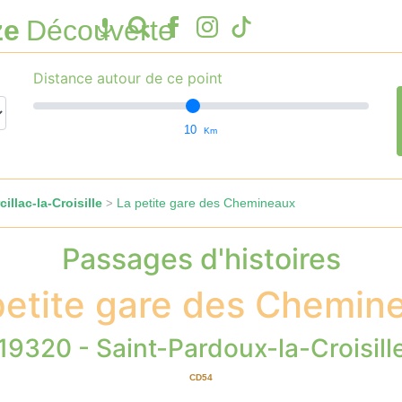
ze
Découverte
Distance autour de ce point
10
Km
illac-la-Croisille
La petite gare des Chemineaux
>
Passages d'histoires
petite gare des Chemin
19320 - Saint-Pardoux-la-Croisill
CD54