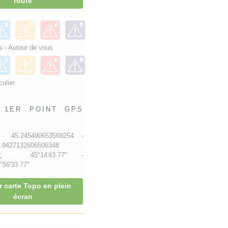
route
 - Autour de vous
culier
1ER POINT GPS
5.245490653568254 -
9427132606506348
:
45°14'43.77" -
56'33.77"
r carte Topo en plein
écran