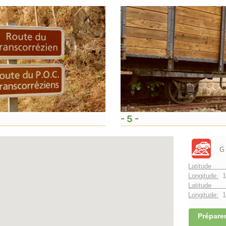
- 5 -
G
Latitude 
Longitude:
1
Latitude 
Longitude:
1°
Préparer