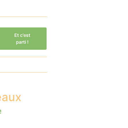
Et c'est
parti !
eaux
e