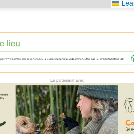
Leaf
e lieu
tps://www.correze-decouverte.fr/lieu_a_explorer.php?lieu=53&commun=Marcillac-la-Croisille&distanc=10
En partenariat avec