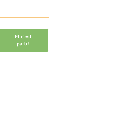
Et c'est
parti !