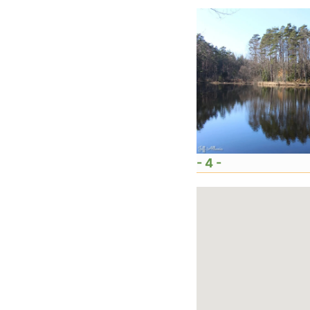
- 4 -