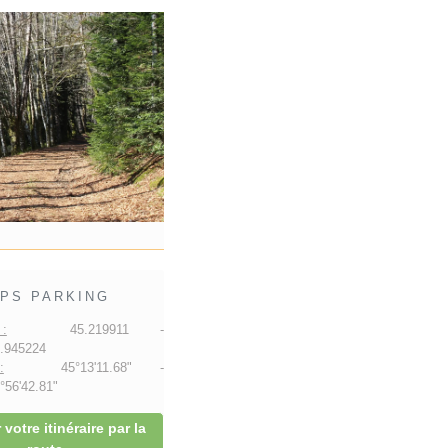
PS PARKING
:
45.219911 -
.945224
:
45°13'11.68" -
56'42.81"
 votre itinéraire par la