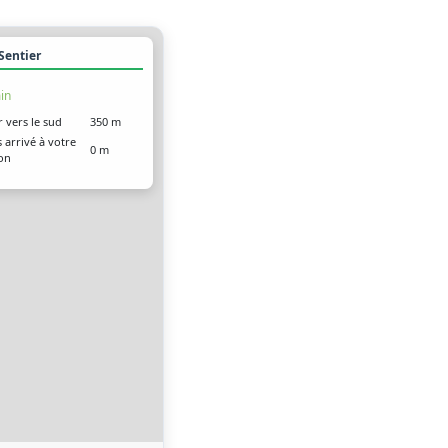
 Sentier
in
r vers le sud
350 m
 arrivé à votre
0 m
ion