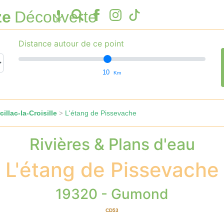
ze
Découverte
Distance autour de ce point
10
Km
illac-la-Croisille
L'étang de Pissevache
>
Rivières & Plans d'eau
L'étang de Pissevache
19320 - Gumond
CD53