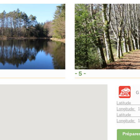
- 5 -
G
Latitude 
Longitude:
1
Latitude 
Longitude:
1°
Préparer