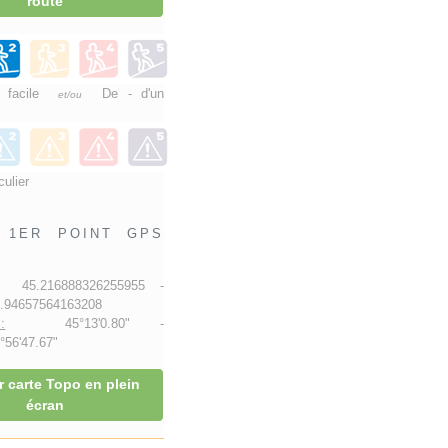
route
e facile
De - d'un
et/ou
culier
1ER POINT GPS
5.216888326255955 -
.94657564163208
:
45°13'0.80" -
56'47.67"
r carte Topo en plein
écran