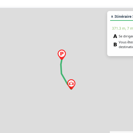
🚶 Itinéraire
371.3 m, 7 m
Se dirige
Vous êtes
destinat