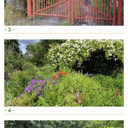
- 3 -
- 4 -