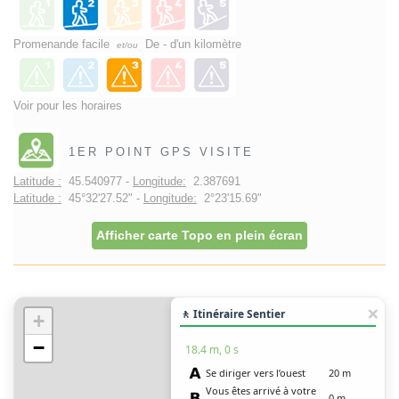
Promenande facile
De - d'un kilomètre
et/ou
Voir pour les horaires
1ER POINT GPS VISITE
Latitude :
45.540977 -
Longitude:
2.387691
Latitude :
45°32'27.52" -
Longitude:
2°23'15.69"
Afficher carte Topo en plein écran
🚶 Itinéraire Sentier
+
−
18.4 m, 0 s
Se diriger vers l’ouest
20 m
Vous êtes arrivé à votre
0 m