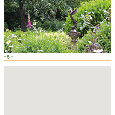
- 5 -