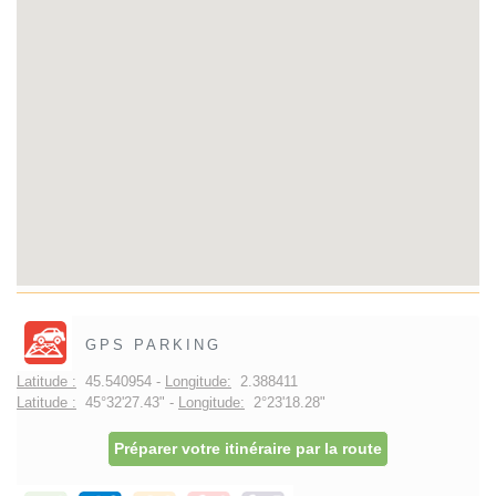
GPS PARKING
Latitude :
45.540954 -
Longitude:
2.388411
Latitude :
45°32'27.43" -
Longitude:
2°23'18.28"
Préparer votre itinéraire par la route