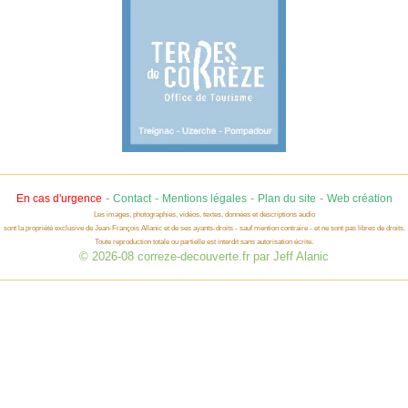
-
-
-
-
En cas d'urgence
Contact
Mentions légales
Plan du site
Web création
Les images, photographies, vidéos, textes, données et descriptions audio
sont la propriété exclusive de Jean-François Allanic et de ses ayants-droits - sauf mention contraire - et ne sont pas libres de droits.
Toute reproduction totale ou partielle est interdit sans autorisation écrite.
© 2026-08 correze-decouverte.fr par Jeff Alanic