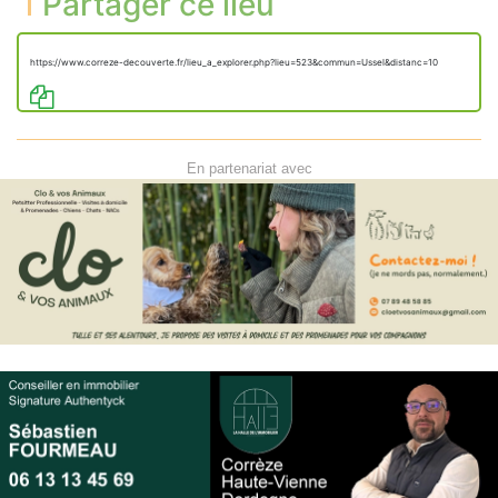
Partager ce lieu
https://www.correze-decouverte.fr/lieu_a_explorer.php?lieu=523&commun=Ussel&distanc=10
En partenariat avec