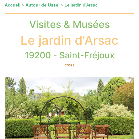
Accueil
Autour de Ussel
Le jardin d'Arsac
>
>
Visites & Musées
Le jardin d'Arsac
19200 - Saint-Fréjoux
CD523