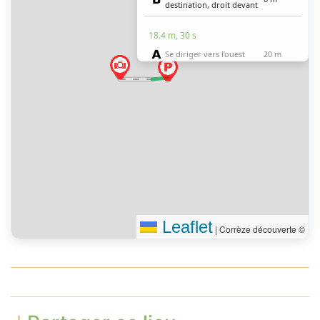
destination, droit devant
18.4 m, 30 s
Se diriger vers l’ouest
20 m
Vous êtes arrivé à votre
0 m
destination, droit devant
Leaflet
|
Corrèze découverte ©