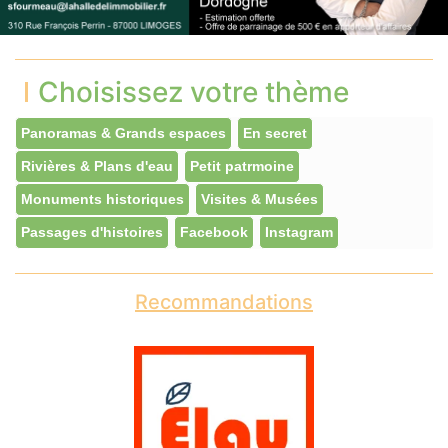
Choisissez votre thème
Panoramas & Grands espaces
En secret
Rivières & Plans d'eau
Petit patrmoine
Monuments historiques
Visites & Musées
Passages d'histoires
Facebook
Instagram
Recommandations