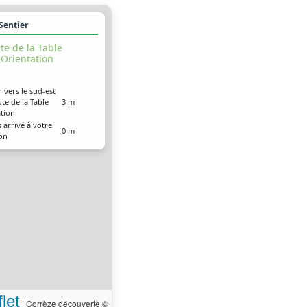
 Sentier
te de la Table
'Orientation
r vers le sud-est
ute de la Table
3 m
ation
 arrivé à votre
0 m
ion
let
|
Corrèze découverte ©