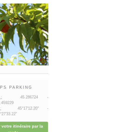
PS PARKING
:
45.286724 -
.459229
:
45°17'12.20" -
27'33.22"
 votre itinéraire par la