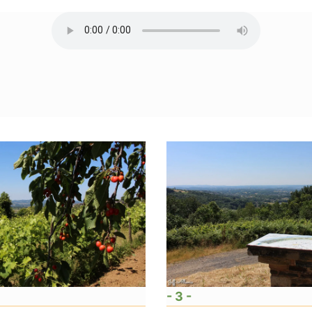
- 3 -