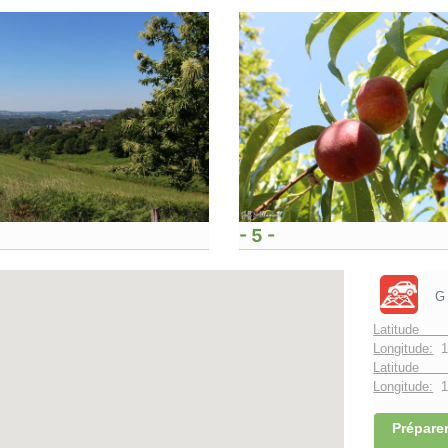
- 5 -
G
Latitude 
Longitude:
1
Latitude 
Longitude:
1°
Préparer