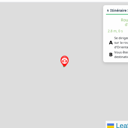
🚶 Itinéraire
Rou
d
2.8 m, 0 s
Se dirige
sur la ro
d’Orient
Vous êtes
destinat
Leaf