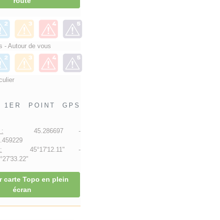
route
 - Autour de vous
culier
1ER POINT GPS
:
45.286697 -
.459229
:
45°17'12.11" -
27'33.22"
r carte Topo en plein
écran