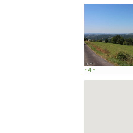
- 4 -