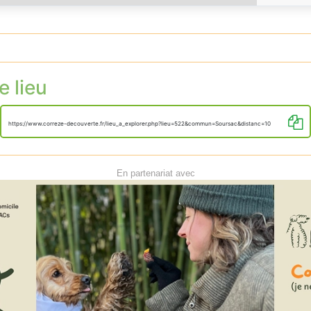
e lieu
https://www.correze-decouverte.fr/lieu_a_explorer.php?lieu=522&commun=Soursac&distanc=10
En partenariat avec