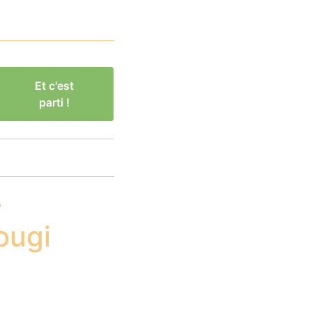
Et c'est
parti !
s
ougi