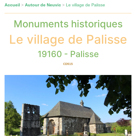
Accueil
Autour de Neuvic
Le village de Palisse
>
>
Monuments historiques
Le village de Palisse
19160 - Palisse
CD515