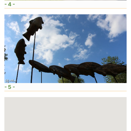
- 4 -
- 5 -