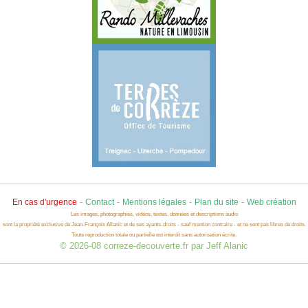
-
-
-
-
En cas d'urgence
Contact
Mentions légales
Plan du site
Web création
Les images, photographies, vidéos, textes, données et descriptions audio
sont la propriété exclusive de Jean-François Allanic et de ses ayants-droits - sauf mention contraire - et ne sont pas libres de droits.
Toute reproduction totale ou partielle est interdit sans autorisation écrite.
© 2026-08 correze-decouverte.fr par Jeff Alanic