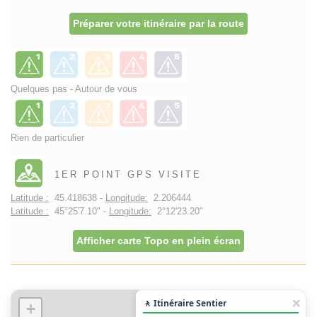
Préparer votre itinéraire par la route
Quelques pas - Autour de vous
Rien de particulier
1ER POINT GPS VISITE
Latitude :
45.418638 -
Longitude:
2.206444
Latitude :
45°25'7.10" -
Longitude:
2°12'23.20"
Afficher carte Topo en plein écran
🚶 Itinéraire Sentier
+