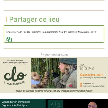
Partager ce lieu
https://www.correze-decouverte.fr/lieu_a_explorer.php?lieu=515&commun=Neuvic&distanc=10
En partenariat avec