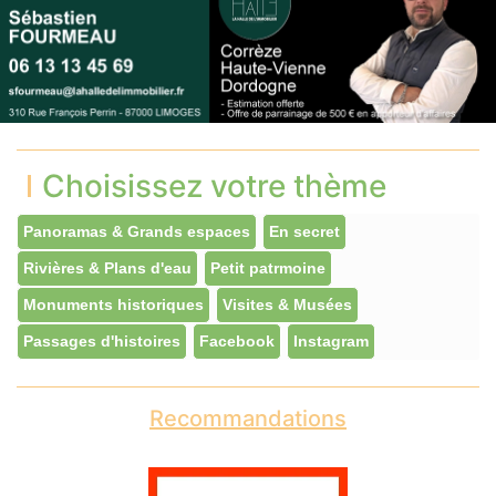
Choisissez votre thème
Panoramas & Grands espaces
En secret
Rivières & Plans d'eau
Petit patrmoine
Monuments historiques
Visites & Musées
Passages d'histoires
Facebook
Instagram
Recommandations