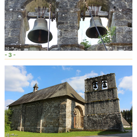
- 3 -