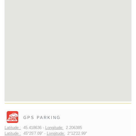
GPS PARKING
Latitude :
45.418636 -
Longitude:
2.206385
Latitude :
45°25'7.09" -
Longitude:
2°12'22.99"