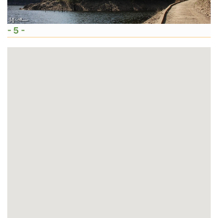
- 5 -