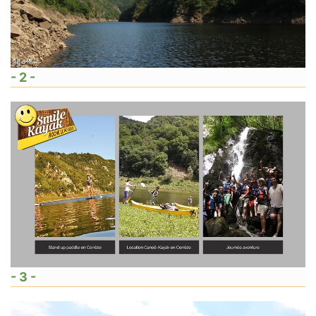
- 2 -
- 3 -