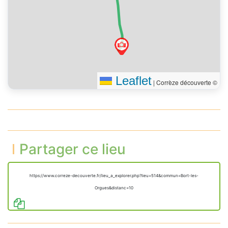
Leaflet
|
Corrèze découverte ©
Partager ce lieu
https://www.correze-decouverte.fr/lieu_a_explorer.php?lieu=514&commun=Bort-les-
Orgues&distanc=10