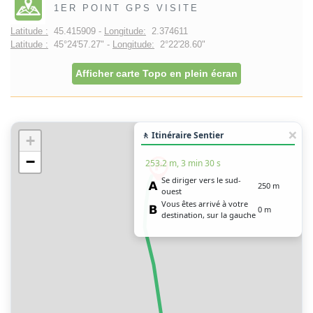
1ER POINT GPS VISITE
Latitude :
45.415909 -
Longitude:
2.374611
Latitude :
45°24'57.27" -
Longitude:
2°22'28.60"
Afficher carte Topo en plein écran
🚶 Itinéraire Sentier
+
−
253.2 m, 3 min 30 s
Se diriger vers le sud-
250 m
ouest
Vous êtes arrivé à votre
0 m
destination, sur la gauche