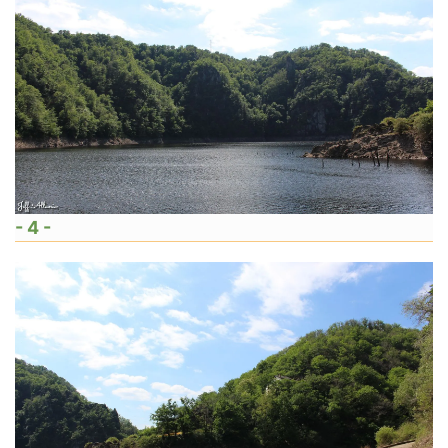
- 4 -