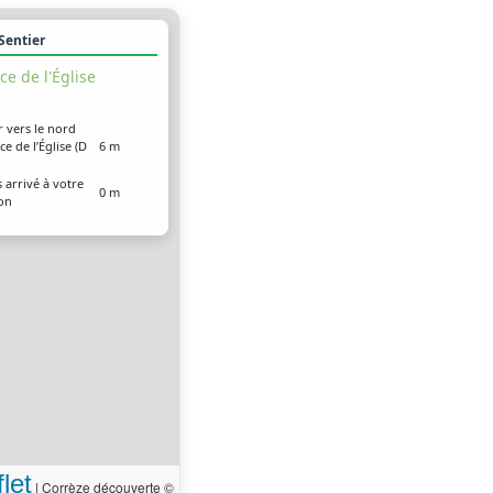
 Sentier
ce de l'Église
r vers le nord
ce de l’Église (D
6 m
 arrivé à votre
0 m
ion
let
|
Corrèze découverte ©