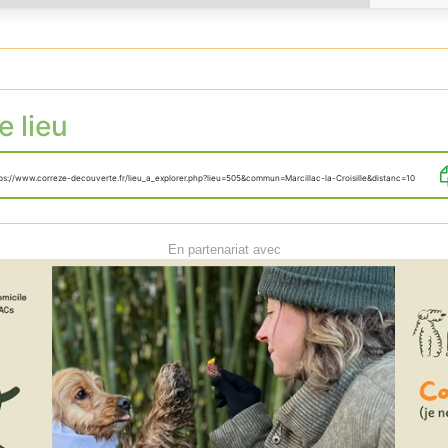
e lieu
ps://www.correze-decouverte.fr/lieu_a_explorer.php?lieu=505&commun=Marcillac-la-Croisille&distanc=10
En partenariat avec