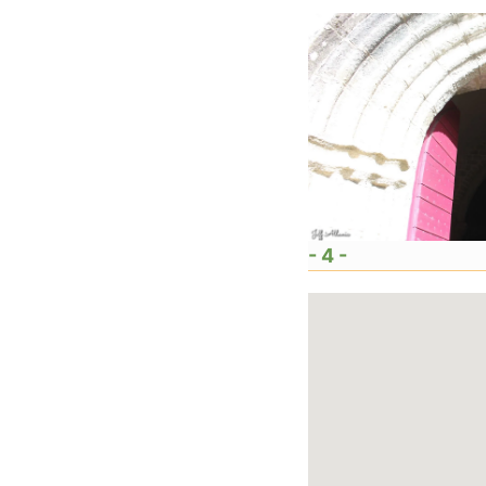
- 4 -