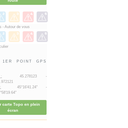
route
 - Autour de vous
culier
1ER POINT GPS
:
45.278123 -
.972121
:
45°16'41.24" -
58'19.64"
r carte Topo en plein
écran