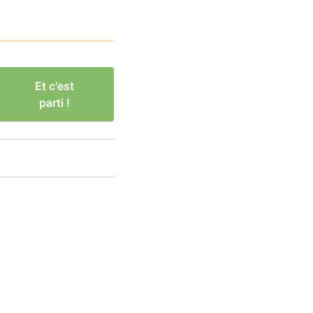
Et c'est
parti !