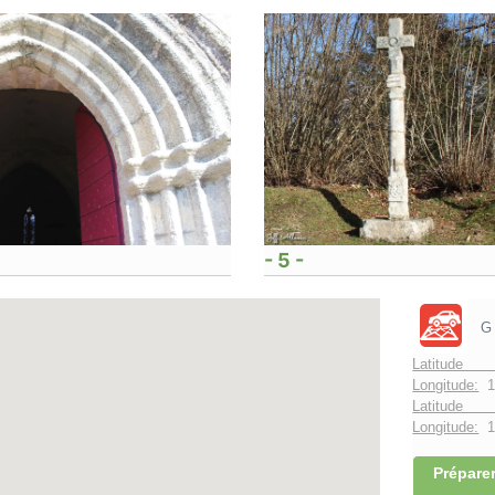
- 5 -
G
Latitude 
Longitude:
1
Latitude 
Longitude:
1°
Préparer