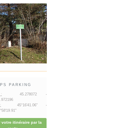
PS PARKING
:
45.278072 -
.972196
:
45°16'41.06" -
58'19.91"
 votre itinéraire par la