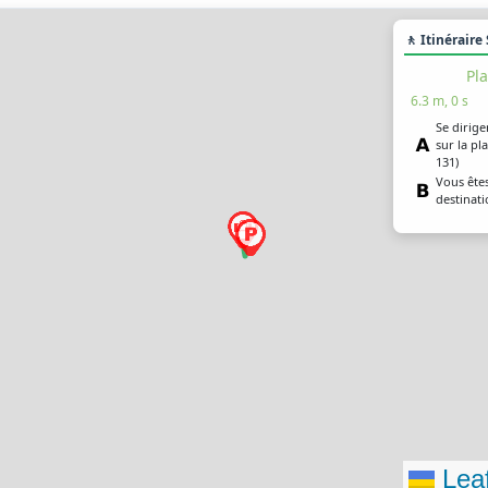
🚶 Itinéraire
Pla
6.3 m, 0 s
Se dirige
sur la pla
131)
Vous êtes
destinat
Leaf