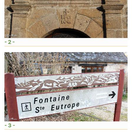
- 2 -
- 3 -