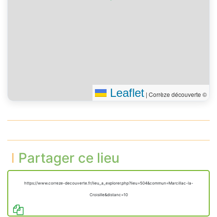
Leaflet
|
Corrèze découverte ©
Partager ce lieu
https://www.correze-decouverte.fr/lieu_a_explorer.php?lieu=504&commun=Marcillac-la-
Croisille&distanc=10