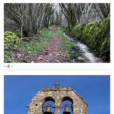
- 4 -