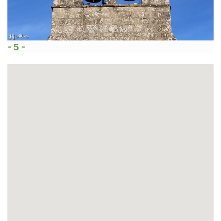
- 5 -