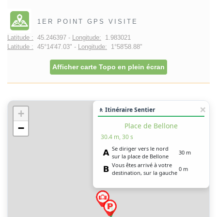
1ER POINT GPS VISITE
Latitude :
45.246397 -
Longitude:
1.983021
Latitude :
45°14'47.03" -
Longitude:
1°58'58.88"
Afficher carte Topo en plein écran
🚶 Itinéraire Sentier
+
Place de Bellone
−
30.4 m, 30 s
Se diriger vers le nord
30 m
sur la place de Bellone
Vous êtes arrivé à votre
0 m
destination, sur la gauche