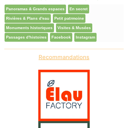
Panoramas & Grands espaces
En secret
Rivières & Plans d'eau
Petit patrmoine
Monuments historiques
Visites & Musées
Passages d'histoires
Facebook
Instagram
Recommandations