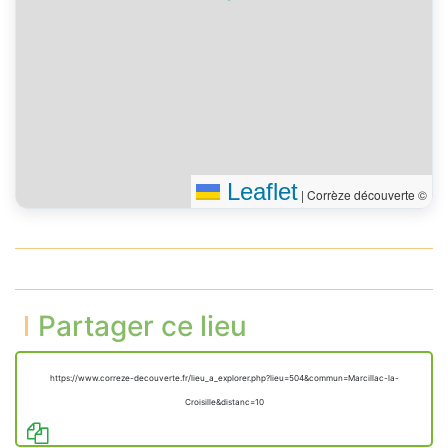
Leaflet
|
Corrèze découverte ©
Partager ce lieu
https://www.correze-decouverte.fr/lieu_a_explorer.php?lieu=504&commun=Marcillac-la-
Croisille&distanc=10