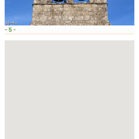
- 5 -