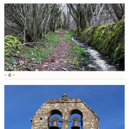
- 4 -