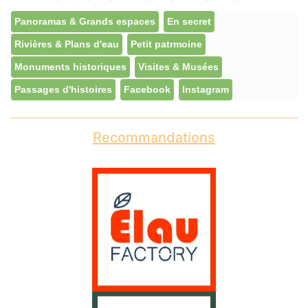
Panoramas & Grands espaces
En secret
Rivières & Plans d'eau
Petit patrmoine
Monuments historiques
Visites & Musées
Passages d'histoires
Facebook
Instagram
Recommandations