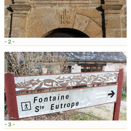
- 2 -
- 3 -