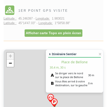
1ER POINT GPS VISITE
Latitude :
45.246397 -
Longitude:
1.983021
Latitude :
45°14'47.03" -
Longitude:
1°58'58.88"
Afficher carte Topo en plein écran
🚶 Itinéraire Sentier
+
Place de Bellone
−
30.4 m, 30 s
Se diriger vers le nord
30 m
sur la place de Bellone
Vous êtes arrivé à votre
0 m
destination, sur la gauche