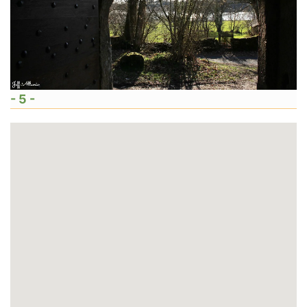
- 5 -