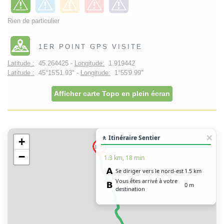
Rien de particulier
1ER POINT GPS VISITE
Latitude :
45.264425 -
Longitude:
1.919442
Latitude :
45°15'51.93" -
Longitude:
1°55'9.99"
Afficher carte Topo en plein écran
🚶 Itinéraire Sentier
+
−
1.3 km, 18 min
Se diriger vers le nord-est
1.5 km
Vous êtes arrivé à votre
0 m
destination