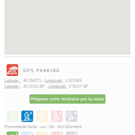
GPS PARKING
Latitude :
45.254271 -
Longitude:
1.921553
Latitude :
45°15'15.38" -
Longitude:
1°55'17.59"
Préparer votre itinéraire par la route
Promenande facile
De - d'un kilomètre
et/ou