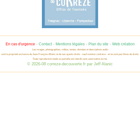
-
-
-
-
En cas d'urgence
Contact
Mentions légales
Plan du site
Web création
Les images, photographies, vidéos, textes, données et descriptions audio
sont la propriété exclusive de Jean-François Allanic et de ses ayants-droits - sauf mention contraire - et ne sont pas libres de droits.
Toute reproduction totale ou partielle est interdit sans autorisation écrite.
© 2026-08 correze-decouverte.fr par Jeff Alanic