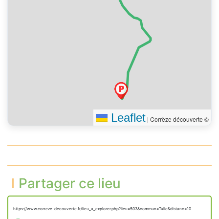
Leaflet
|
Corrèze découverte ©
Partager ce lieu
https://www.correze-decouverte.fr/lieu_a_explorer.php?lieu=503&commun=Tulle&distanc=10