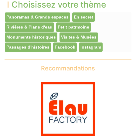
Choisissez votre thème
Panoramas & Grands espaces
En secret
Rivières & Plans d'eau
Petit patrmoine
Monuments historiques
Visites & Musées
Passages d'histoires
Facebook
Instagram
Recommandations