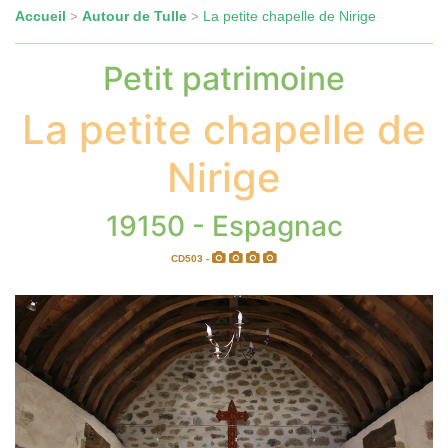
Accueil
Autour de Tulle
La petite chapelle de Nirige
>
>
Petit patrimoine
La petite chapelle de
Nirige
19150 - Espagnac
CD503 -