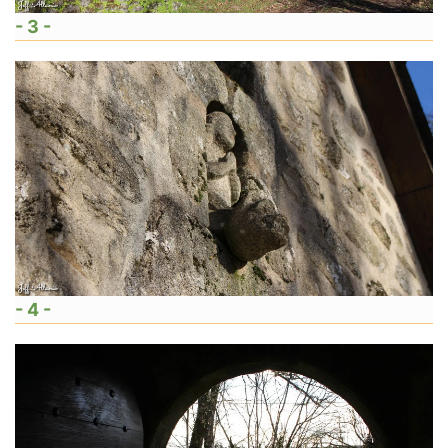
- 3 -
- 4 -