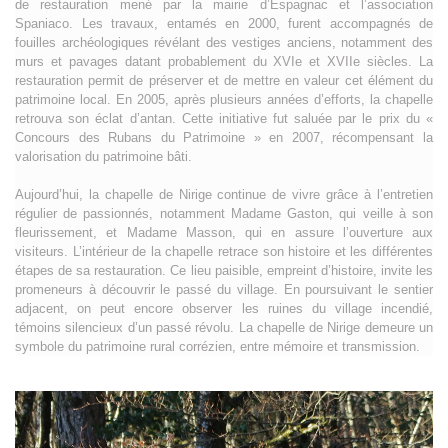
de restauration mené par la mairie d’Espagnac et l’association
Spaniaco. Les travaux, entamés en 2000, furent accompagnés de
fouilles archéologiques révélant des vestiges anciens, notamment des
murs et pavages datant probablement du XVIe et XVIIe siècles. La
restauration permit de préserver et de mettre en valeur cet élément du
patrimoine local. En 2005, après plusieurs années d’efforts, la chapelle
retrouva son éclat d’antan. Cette initiative fut saluée par le prix du «
Concours des Rubans du Patrimoine » en 2007, récompensant la
valorisation du patrimoine bâti.
Aujourd’hui, la chapelle de Nirige continue de vivre grâce à l’entretien
régulier de passionnés, notamment Madame Gaston, qui veille à son
fleurissement, et Madame Masson, qui en assure l’ouverture aux
visiteurs. L’intérieur de la chapelle retrace son histoire et les différentes
étapes de sa restauration. Ce lieu paisible, empreint d’histoire, invite les
promeneurs à découvrir le passé du village. En poursuivant le sentier
adjacent, on peut encore observer les ruines du village incendié,
témoins silencieux d’un passé révolu. La chapelle de Nirige demeure un
symbole du patrimoine rural corrézien, entre mémoire et transmission.