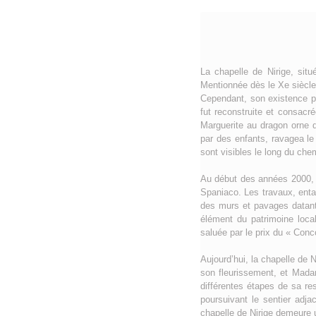
La chapelle de Nirige, sit
Mentionnée dès le Xe siècle 
Cependant, son existence po
fut reconstruite et consacr
Marguerite au dragon orne d
par des enfants, ravagea le
sont visibles le long du che
Au début des années 2000, la
Spaniaco. Les travaux, ent
des murs et pavages datant 
élément du patrimoine local
saluée par le prix du « Con
Aujourd’hui, la chapelle de 
son fleurissement, et Madam
différentes étapes de sa res
poursuivant le sentier adja
chapelle de Nirige demeure 