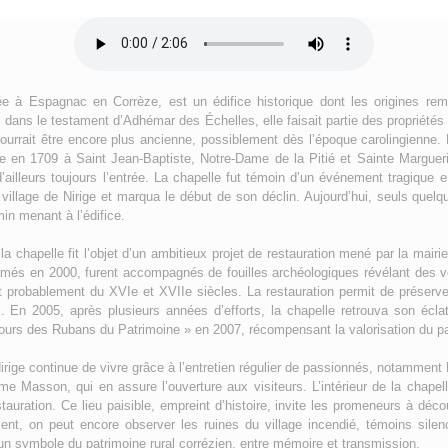
uée à Espagnac en Corrèze, est un édifice historique dont les origines rem
dans le testament d’Adhémar des Échelles, elle faisait partie des propriétés
urrait être encore plus ancienne, possiblement dès l’époque carolingienne. D
ée en 1709 à Saint Jean-Baptiste, Notre-Dame de la Pitié et Sainte Marguer
’ailleurs toujours l’entrée. La chapelle fut témoin d’un événement tragique 
 village de Nirige et marqua le début de son déclin. Aujourd’hui, seuls quelq
min menant à l’édifice.
 chapelle fit l’objet d’un ambitieux projet de restauration mené par la mairi
amés en 2000, furent accompagnés de fouilles archéologiques révélant des 
probablement du XVIe et XVIIe siècles. La restauration permit de préserve
. En 2005, après plusieurs années d’efforts, la chapelle retrouva son éclat d
cours des Rubans du Patrimoine » en 2007, récompensant la valorisation du pa
Nirige continue de vivre grâce à l’entretien régulier de passionnés, notammen
e Masson, qui en assure l’ouverture aux visiteurs. L’intérieur de la chapelle
tauration. Ce lieu paisible, empreint d’histoire, invite les promeneurs à déco
cent, on peut encore observer les ruines du village incendié, témoins sile
un symbole du patrimoine rural corrézien, entre mémoire et transmission.