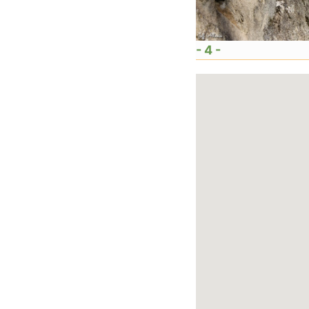
- 4 -