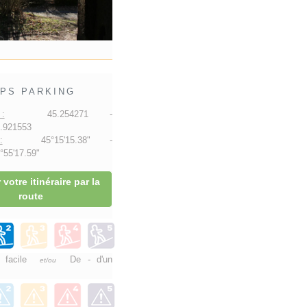
PS PARKING
:
45.254271 -
.921553
:
45°15'15.38" -
55'17.59"
 votre itinéraire par la
route
e facile
De - d'un
et/ou