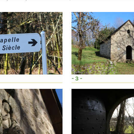
- 3 -