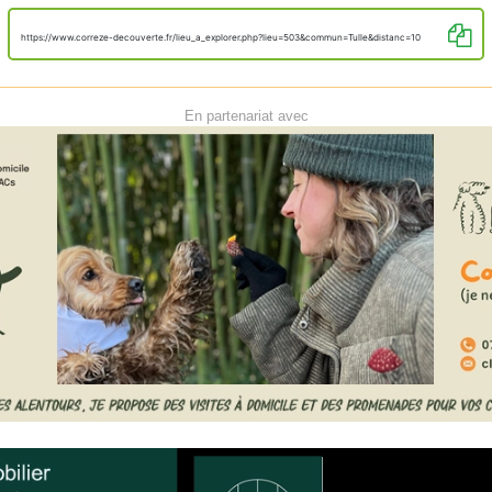
https://www.correze-decouverte.fr/lieu_a_explorer.php?lieu=503&commun=Tulle&distanc=10
En partenariat avec