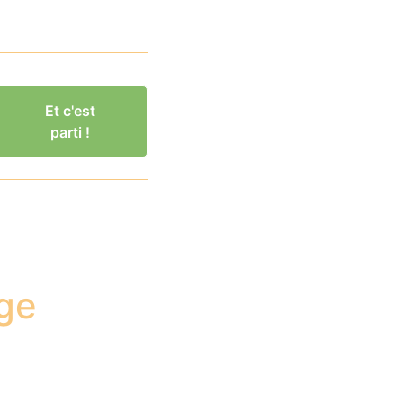
Et c'est
parti !
ige