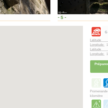
- 5 -
G
Latitude 
Longitude:
1
Latitude 
Longitude:
1°
Préparer
Promenand
kilomètre