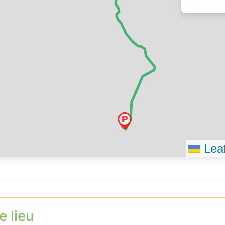
Leaf
e lieu