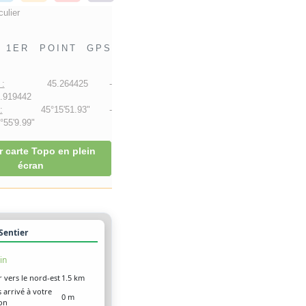
culier
1ER POINT GPS
:
45.264425 -
.919442
:
45°15'51.93" -
55'9.99"
r carte Topo en plein
écran
 Sentier
in
r vers le nord-est
1.5 km
 arrivé à votre
0 m
ion