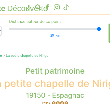
ze
Découverte
Distance autour de ce point
20
Km
le
La petite chapelle de Nirige
>
Petit patrimoine
 petite chapelle de Nir
19150 - Espagnac
CD503 -