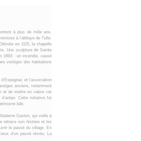
ontent à plus de mille ans.
 remises à l’abbaye de Tulle.
étruite en 1115, la chapelle
ite. Une sculpture de Sainte
en 1893 : un incendie, causé
ues vestiges des habitations
e d’Espagnac et l’association
vestiges anciens, notamment
r et de mettre en valeur cet
’antan. Cette initiative fut
trimoine bâti.
t Madame Gaston, qui veille à
 retrace son histoire et les
uvrir le passé du village. En
ncieux d’un passé révolu. La