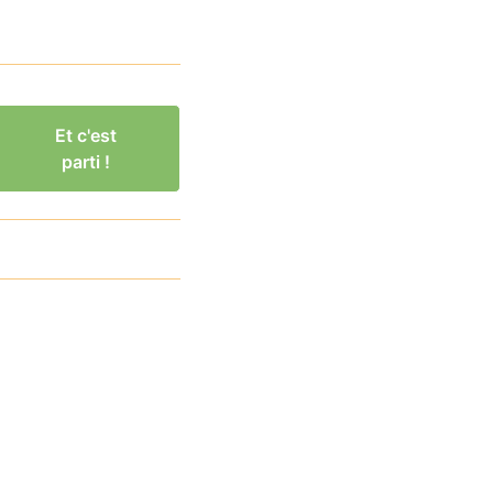
Et c'est
parti !