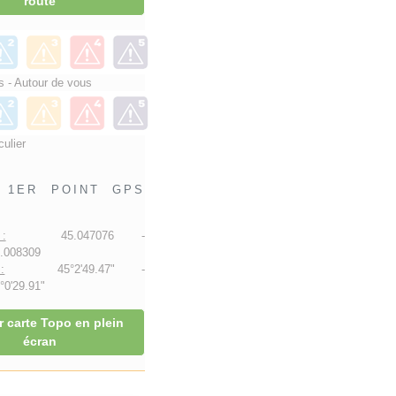
route
 - Autour de vous
culier
1ER POINT GPS
:
45.047076 -
.008309
:
45°2'49.47" -
0'29.91"
r carte Topo en plein
écran