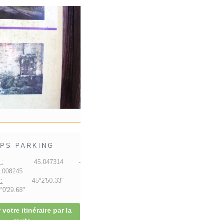
PS PARKING
:
45.047314 -
.008245
:
45°2'50.33" -
0'29.68"
 votre itinéraire par la