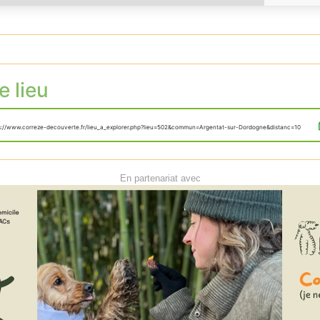
e lieu
s://www.correze-decouverte.fr/lieu_a_explorer.php?lieu=502&commun=Argentat-sur-Dordogne&distanc=10
En partenariat avec