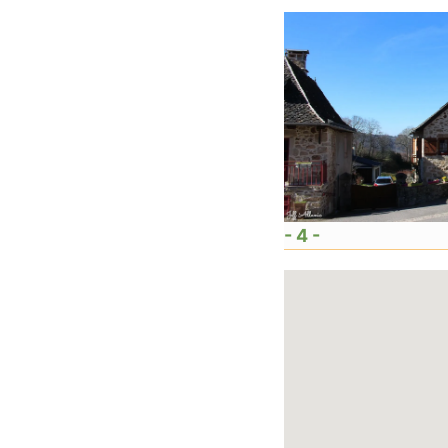
- 4 -