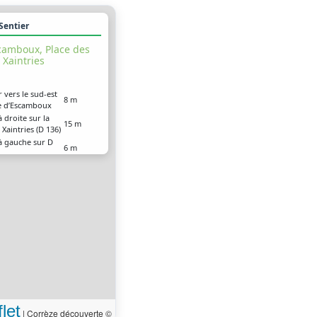
 Sentier
camboux, Place des
Xaintries
r vers le sud-est
8 m
ue d’Escamboux
 droite sur la
15 m
 Xaintries (D 136)
à gauche sur D
6 m
à droite pour
r la place des
9 m
 (D 136)
 arrivé à votre
0 m
ion
let
|
Corrèze découverte ©