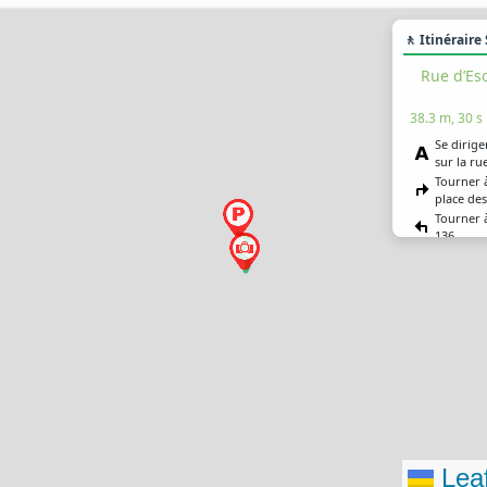
🚶 Itinéraire
Rue d’Es
38.3 m, 30 s
Se dirige
sur la r
Tourner à
place des
Tourner 
136
Tourner 
rester su
Xaintries
Vous êtes
destinat
Leaf