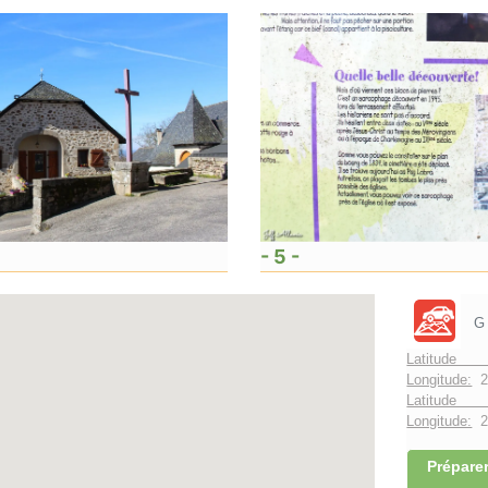
- 5 -
G
Latitude 
Longitude:
2
Latitude 
Longitude:
2°
Préparer