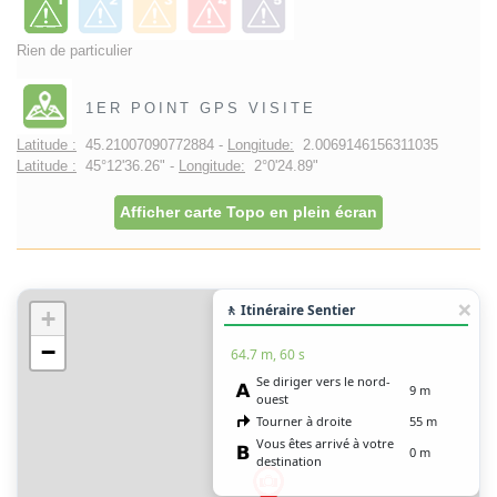
Rien de particulier
1ER POINT GPS VISITE
Latitude :
45.21007090772884 -
Longitude:
2.0069146156311035
Latitude :
45°12'36.26" -
Longitude:
2°0'24.89"
Afficher carte Topo en plein écran
🚶 Itinéraire Sentier
+
−
64.7 m, 60 s
Se diriger vers le nord-
9 m
ouest
Tourner à droite
55 m
Vous êtes arrivé à votre
0 m
destination