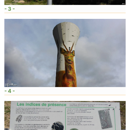
- 3 -
- 4 -