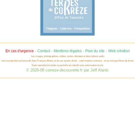
-
-
-
-
En cas d'urgence
Contact
Mentions légales
Plan du site
Web création
Les images, photographies, vidéos, textes, données et descriptions audio
sont la propriété exclusive de Jean-François Allanic et de ses ayants-droits - sauf mention contraire - et ne sont pas libres de droits.
Toute reproduction totale ou partielle est interdit sans autorisation écrite.
© 2026-08 correze-decouverte.fr par Jeff Alanic