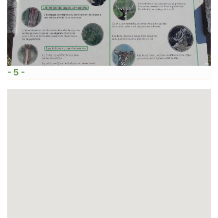
- 5 -