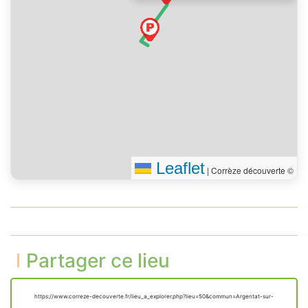
Leaflet
|
Corrèze découverte ©
Partager ce lieu
https://www.correze-decouverte.fr/lieu_a_explorer.php?lieu=50&commun=Argentat-sur-