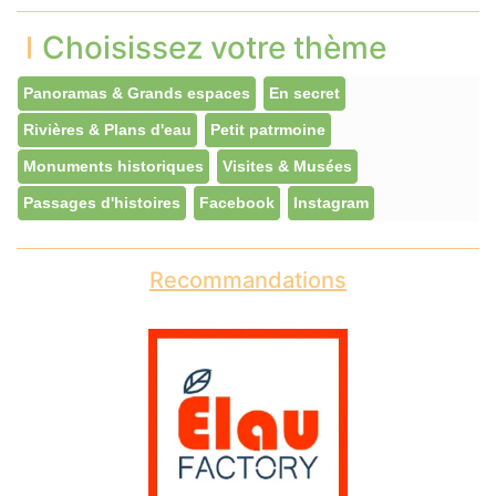
Choisissez votre thème
Panoramas & Grands espaces
En secret
Rivières & Plans d'eau
Petit patrmoine
Monuments historiques
Visites & Musées
Passages d'histoires
Facebook
Instagram
Recommandations