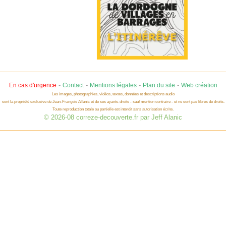
-
-
-
-
En cas d'urgence
Contact
Mentions légales
Plan du site
Web création
Les images, photographies, vidéos, textes, données et descriptions audio
sont la propriété exclusive de Jean-François Allanic et de ses ayants-droits - sauf mention contraire - et ne sont pas libres de droits.
Toute reproduction totale ou partielle est interdit sans autorisation écrite.
© 2026-08 correze-decouverte.fr par Jeff Alanic