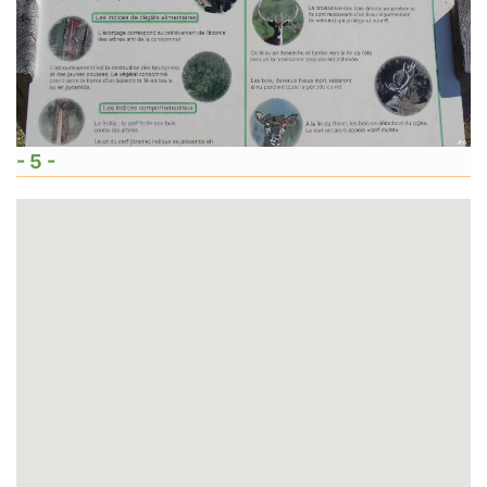
- 5 -