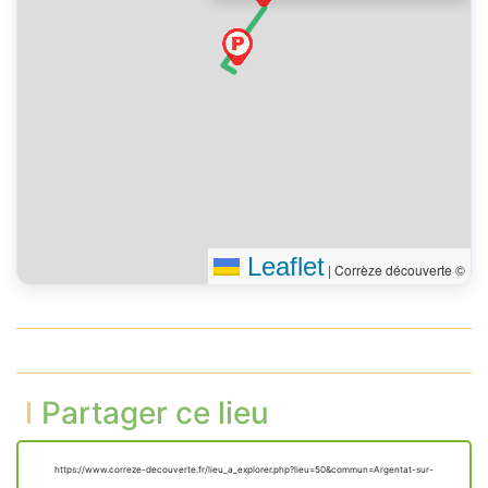
Leaflet
|
Corrèze découverte ©
Partager ce lieu
https://www.correze-decouverte.fr/lieu_a_explorer.php?lieu=50&commun=Argentat-sur-