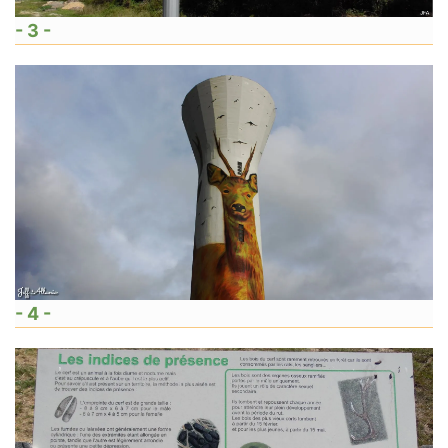
- 3 -
- 4 -