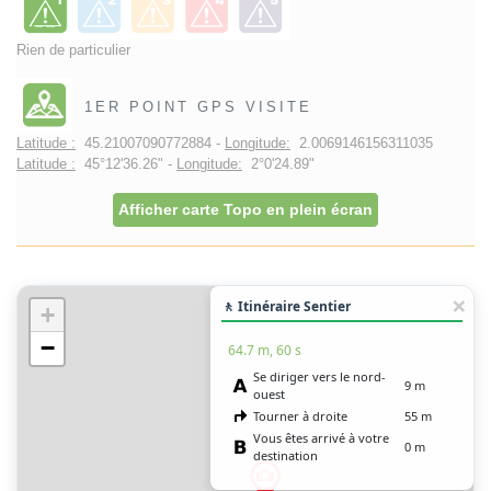
Rien de particulier
1ER POINT GPS VISITE
Latitude :
45.21007090772884 -
Longitude:
2.0069146156311035
Latitude :
45°12'36.26" -
Longitude:
2°0'24.89"
Afficher carte Topo en plein écran
🚶 Itinéraire Sentier
+
−
64.7 m, 60 s
Se diriger vers le nord-
9 m
ouest
Tourner à droite
55 m
Vous êtes arrivé à votre
0 m
destination