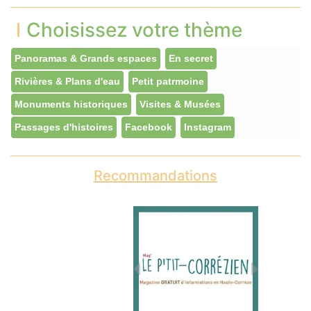
Choisissez votre thème
Panoramas & Grands espaces
En secret
Rivières & Plans d'eau
Petit patrmoine
Monuments historiques
Visites & Musées
Passages d'histoires
Facebook
Instagram
Recommandations