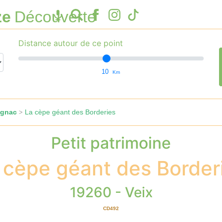
ze
Découverte
Distance autour de ce point
10
Km
ignac
La cèpe géant des Borderies
>
Petit patrimoine
 cèpe géant des Border
19260 - Veix
CD492