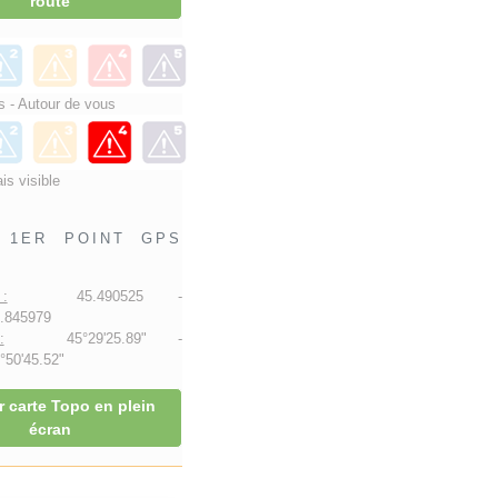
route
 - Autour de vous
is visible
1ER POINT GPS
:
45.490525 -
.845979
:
45°29'25.89" -
50'45.52"
r carte Topo en plein
écran