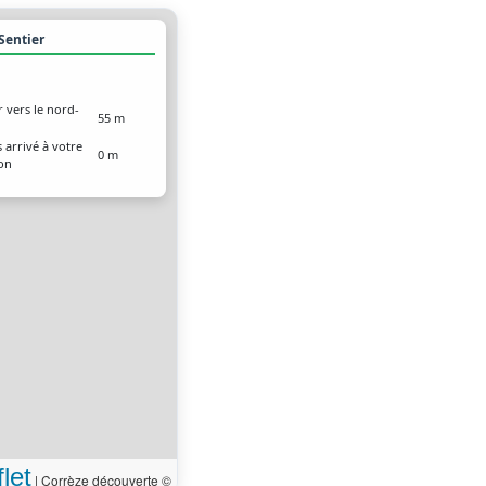
 Sentier
r vers le nord-
55 m
 arrivé à votre
0 m
ion
let
|
Corrèze découverte ©