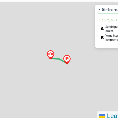
🚶 Itinéraire
57.0 m, 60 s
Se dirige
ouest
Vous êtes
destinat
Leaf