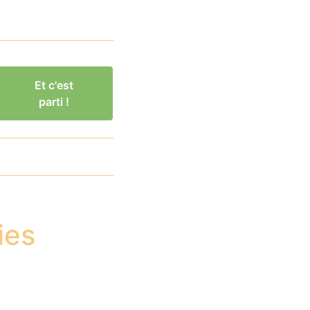
Et c'est
parti !
ies