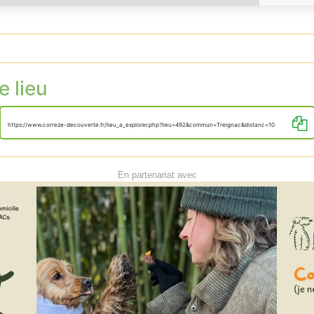
e lieu
https://www.correze-decouverte.fr/lieu_a_explorer.php?lieu=492&commun=Treignac&distanc=10
En partenariat avec