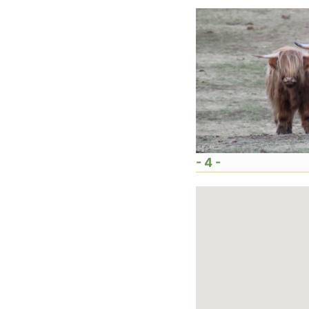
- 4 -