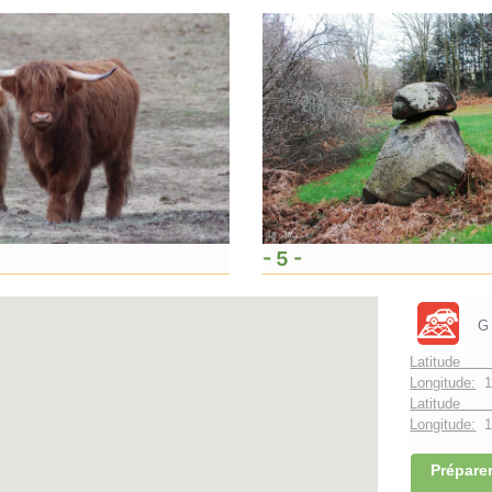
- 5 -
G
Latitude 
Longitude:
1
Latitude 
Longitude:
1°
Préparer