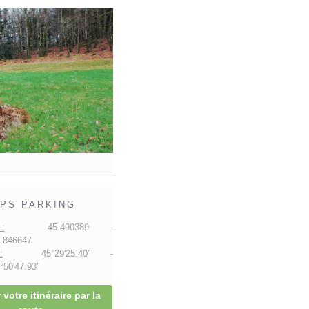
PS PARKING
:
45.490389 -
.846647
:
45°29'25.40" -
50'47.93"
 votre itinéraire par la