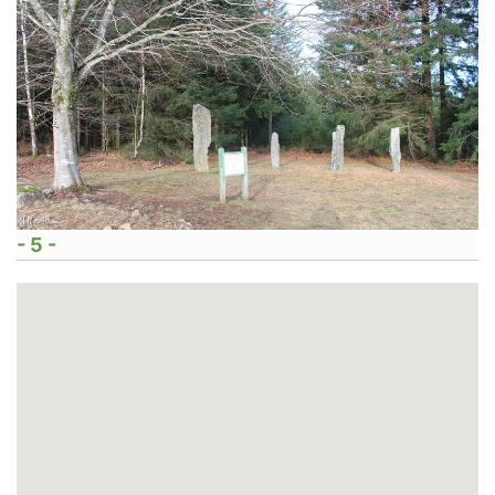
- 5 -