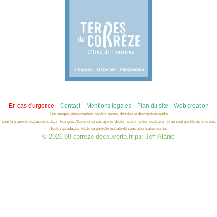
-
-
-
-
En cas d'urgence
Contact
Mentions légales
Plan du site
Web création
Les images, photographies, vidéos, textes, données et descriptions audio
sont la propriété exclusive de Jean-François Allanic et de ses ayants-droits - sauf mention contraire - et ne sont pas libres de droits.
Toute reproduction totale ou partielle est interdit sans autorisation écrite.
© 2026-08 correze-decouverte.fr par Jeff Alanic