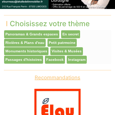
Choisissez votre thème
Panoramas & Grands espaces
En secret
Rivières & Plans d'eau
Petit patrmoine
Monuments historiques
Visites & Musées
Passages d'histoires
Facebook
Instagram
Recommandations