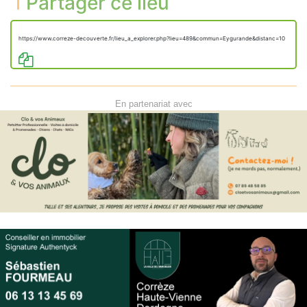
Partager ce lieu
https://www.correze-decouverte.fr/lieu_a_explorer.php?lieu=489&commun=Eygurande&distanc=10
En partenariat avec