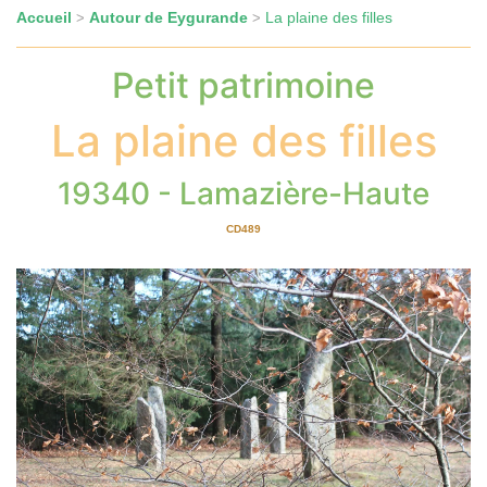
Accueil
Autour de Eygurande
La plaine des filles
>
>
Petit patrimoine
La plaine des filles
19340 - Lamazière-Haute
CD489