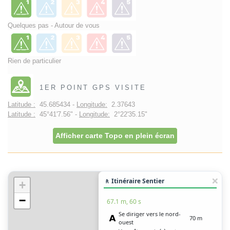
Quelques pas - Autour de vous
Rien de particulier
1ER POINT GPS VISITE
Latitude :
45.685434 -
Longitude:
2.37643
Latitude :
45°41'7.56" -
Longitude:
2°22'35.15"
Afficher carte Topo en plein écran
🚶 Itinéraire Sentier
+
−
67.1 m, 60 s
Se diriger vers le nord-
70 m
ouest