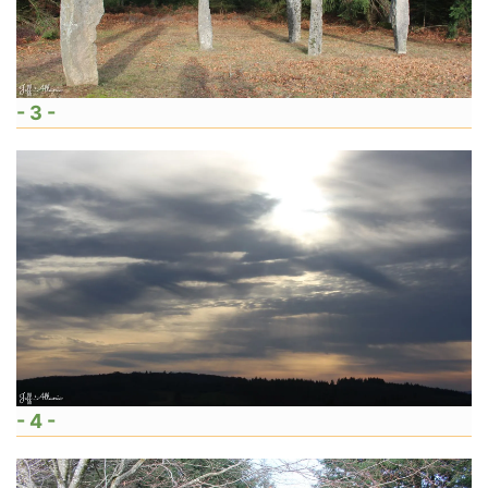
- 3 -
- 4 -