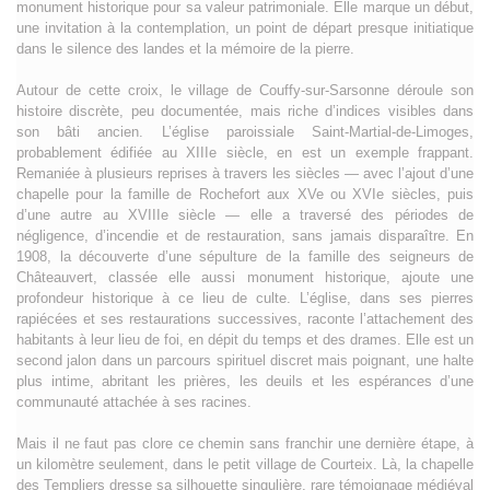
monument historique pour sa valeur patrimoniale. Elle marque un début,
une invitation à la contemplation, un point de départ presque initiatique
dans le silence des landes et la mémoire de la pierre.
Autour de cette croix, le village de Couffy-sur-Sarsonne déroule son
histoire discrète, peu documentée, mais riche d’indices visibles dans
son bâti ancien. L’église paroissiale Saint-Martial-de-Limoges,
probablement édifiée au XIIIe siècle, en est un exemple frappant.
Remaniée à plusieurs reprises à travers les siècles — avec l’ajout d’une
chapelle pour la famille de Rochefort aux XVe ou XVIe siècles, puis
d’une autre au XVIIIe siècle — elle a traversé des périodes de
négligence, d’incendie et de restauration, sans jamais disparaître. En
1908, la découverte d’une sépulture de la famille des seigneurs de
Châteauvert, classée elle aussi monument historique, ajoute une
profondeur historique à ce lieu de culte. L’église, dans ses pierres
rapiécées et ses restaurations successives, raconte l’attachement des
habitants à leur lieu de foi, en dépit du temps et des drames. Elle est un
second jalon dans un parcours spirituel discret mais poignant, une halte
plus intime, abritant les prières, les deuils et les espérances d’une
communauté attachée à ses racines.
Mais il ne faut pas clore ce chemin sans franchir une dernière étape, à
un kilomètre seulement, dans le petit village de Courteix. Là, la chapelle
des Templiers dresse sa silhouette singulière, rare témoignage médiéval