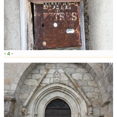
- 4 -