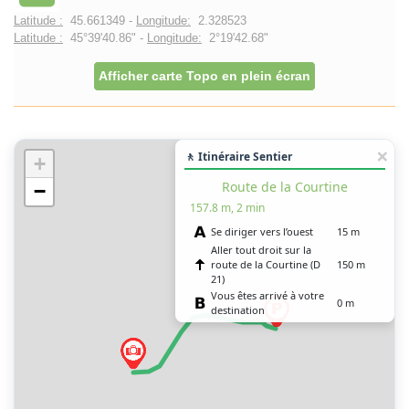
Latitude :
45.661349 -
Longitude:
2.328523
Latitude :
45°39'40.86" -
Longitude:
2°19'42.68"
Afficher carte Topo en plein écran
🚶 Itinéraire Sentier
+
Route de la Courtine
−
157.8 m, 2 min
Se diriger vers l’ouest
15 m
Aller tout droit sur la
route de la Courtine (D
150 m
21)
Vous êtes arrivé à votre
0 m
destination