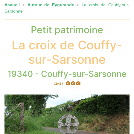
Accueil
Autour de Eygurande
La croix de Couffy-sur-
>
>
Sarsonne
Petit patrimoine
La croix de Couffy-
sur-Sarsonne
19340 - Couffy-sur-Sarsonne
CD487 -