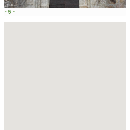
- 5 -