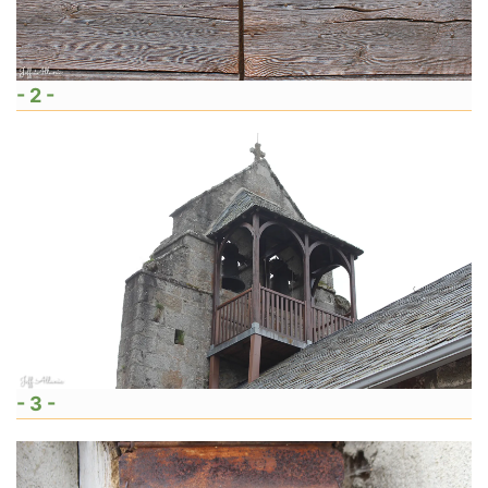
- 2 -
- 3 -