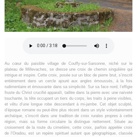
Au cœur du paisible village de Couffy-sur-Sarsonne, niché sur le
plateau de Millevaches, se dresse une croix de chemin singulière qui
intrigue et inspire. Cette croix, posée sur un bloc de pierre brut, s’inscrit
entièrement dans un cercle ajouré aux angles émoussés, à la fois
rudimentaire et émouvante dans sa simplicité. Sur sa face nord, l’effigie
fruste du Christ crucifié apparaît, taillée dans la pierre avec une naïveté
touchante, la tête occupant un tiers du corps, les traits à peine visibles,
et vêtu d’une longue robe descendant à mi-jambe. Cet objet sculpté,
d’époque romane ou peut-être plus récent dans un style volontairement
archaïque, s’inscrit dans une tradition de croix rurales propres à cette
région, mais sa forme circulaire la distingue nettement. Située au
croisement de la route du cimetière, cette croix, parfois appelée croix
de l’Oradou, est un repère spirituel autant que géographique, classée