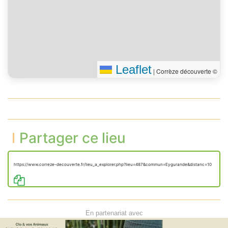
Leaflet
|
Corrèze découverte ©
Partager ce lieu
https://www.correze-decouverte.fr/lieu_a_explorer.php?lieu=487&commun=Eygurande&distanc=10
En partenariat avec