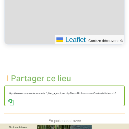
Leaflet
|
Corrèze découverte ©
Partager ce lieu
https://www.correze-decouverte.fr/lieu_a_explorer.php?lieu=481&commun=Corrèze&distanc=10
En partenariat avec