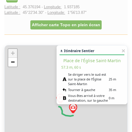
Latitude :
45.376194 -
Longitude:
1.937185
Latitude :
45°22'34.30" -
Longitude:
1°56'13.87"
Afficher carte Topo en plein écran
🚶 Itinéraire Sentier
+
Place de l'Église Saint-Martin
−
57.3 m, 60 s
Se diriger vers le sud-est
sur la place de l’Église
25 m
Saint-Martin
Tourner à gauche
35 m
Vous êtes arrivé à votre
0 m
destination, sur la gauche