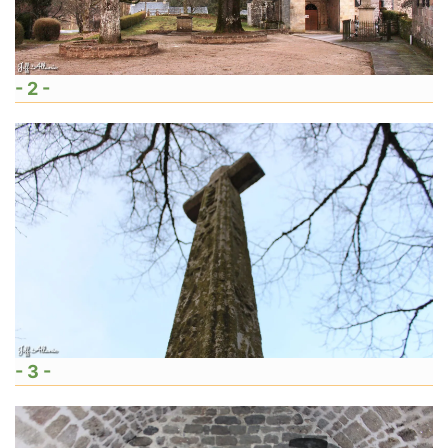
- 2 -
- 3 -