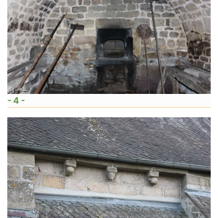
- 4 -