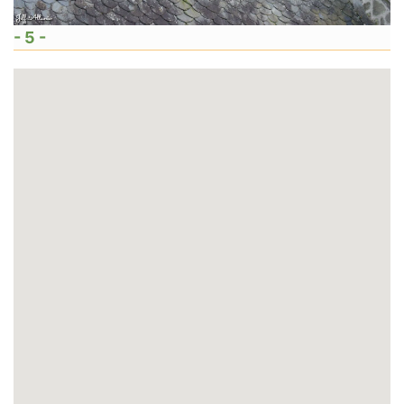
- 5 -