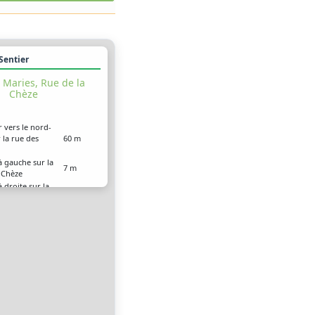
 Sentier
 Maries, Rue de la
Chèze
r vers le nord-
 la rue des
60 m
à gauche sur la
7 m
a Chèze
 droite sur la
6 m
 Serre
 arrivé à votre
0 m
ion