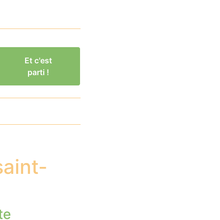
Et c'est
parti !
aint-
te