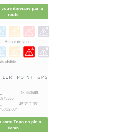
 votre itinéraire par la
route
 - Autour de vous
is visible
1ER POINT GPS
:
45.350569 -
.975565
:
45°21'2.05" -
58'32.03"
r carte Topo en plein
écran