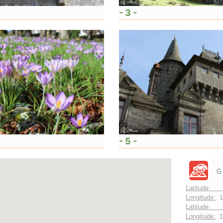
- 3 -
- 5 -
G
Latitude 
Longitude:
1
Latitude 
Longitude:
1°