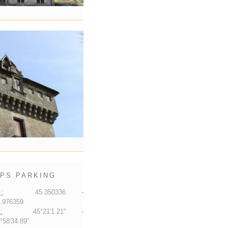
PS PARKING
:
45.350336 -
.976359
:
45°21'1.21" -
58'34.89"