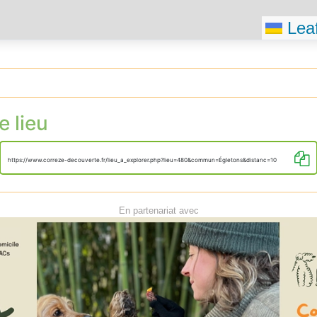
Leaf
e lieu
https://www.correze-decouverte.fr/lieu_a_explorer.php?lieu=480&commun=Égletons&distanc=10
En partenariat avec