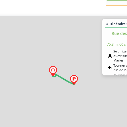
🚶 Itinéraire
Rue des
75.8 m, 60 s
Se dirige
ouest sur
Maries
Tourner 
rue de l
Tourner à
rue de la
Vous êtes
destinat