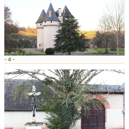
- 4 -