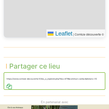
Leaflet
|
Corrèze découverte ©
Partager ce lieu
https://www.correze-decouverte.fr/lieu_a_explorer.php?lieu=479&commun=Juillac&distanc=10
En partenariat avec