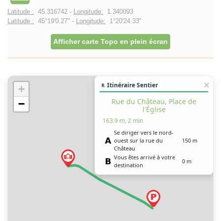
Latitude :
45.316742 -
Longitude:
1.340093
Latitude :
45°19'0.27" -
Longitude:
1°20'24.33"
Afficher carte Topo en plein écran
🚶 Itinéraire Sentier
+
Rue du Château, Place de
−
l'Église
163.9 m, 2 min
Se diriger vers le nord-
ouest sur la rue du
150 m
Château
Vous êtes arrivé à votre
0 m
destination