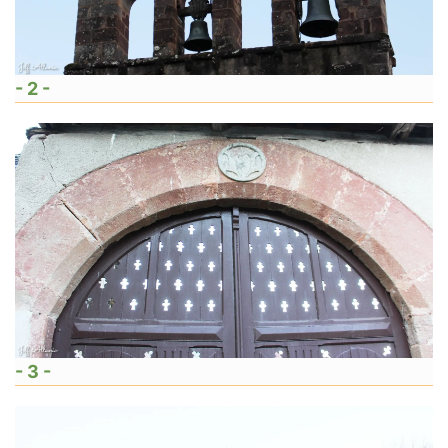
- 2 -
- 3 -