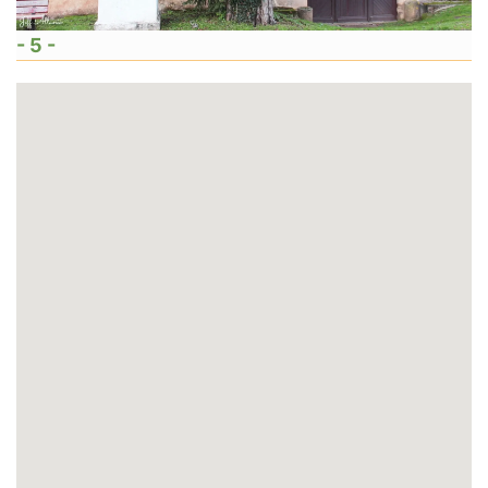
- 5 -