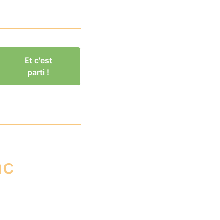
Et c'est
parti !
ac