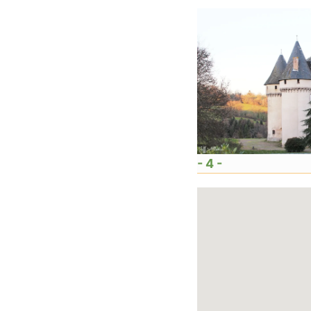
- 4 -