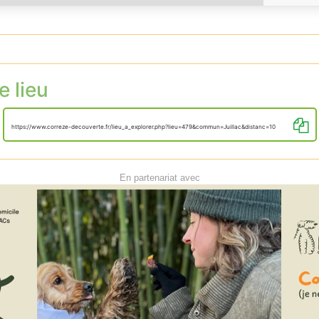
e lieu
https://www.correze-decouverte.fr/lieu_a_explorer.php?lieu=479&commun=Juillac&distanc=10
En partenariat avec