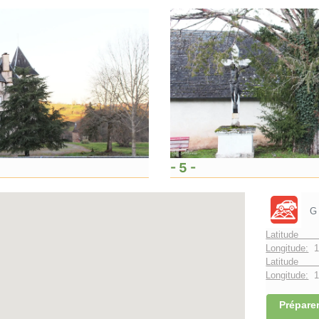
- 5 -
G
Latitude 
Longitude:
1
Latitude 
Longitude:
1°
Préparer