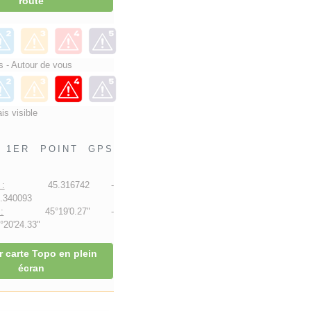
route
 - Autour de vous
is visible
1ER POINT GPS
:
45.316742 -
.340093
:
45°19'0.27" -
20'24.33"
r carte Topo en plein
écran