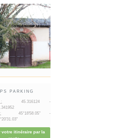
PS PARKING
:
45.316124 -
.341952
:
45°18'58.05" -
20'31.03"
 votre itinéraire par la