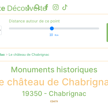
ze
Découverte
Distance autour de ce point
10
Km
lac
Le château de Chabrignac
>
Monuments historiques
e château de Chabrign
19350 - Chabrignac
CD479