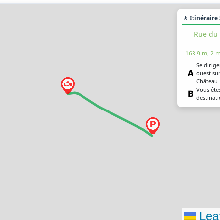
🚶 Itinéraire
Rue du 
163.9 m, 2 m
Se dirige
ouest sur
Château
Vous êtes
destinat
Leaf