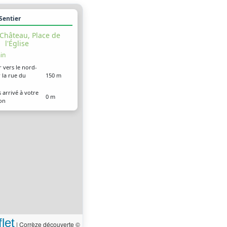
 Sentier
Château, Place de
l'Église
in
r vers le nord-
 la rue du
150 m
 arrivé à votre
0 m
ion
let
|
Corrèze découverte ©