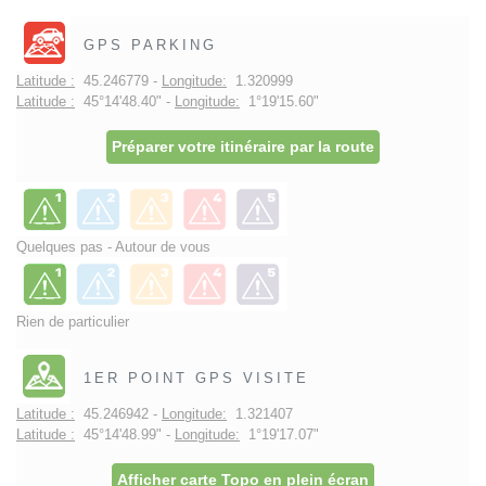
GPS PARKING
Latitude :
45.246779 -
Longitude:
1.320999
Latitude :
45°14'48.40" -
Longitude:
1°19'15.60"
Préparer votre itinéraire par la route
Quelques pas - Autour de vous
Rien de particulier
1ER POINT GPS VISITE
Latitude :
45.246942 -
Longitude:
1.321407
Latitude :
45°14'48.99" -
Longitude:
1°19'17.07"
Afficher carte Topo en plein écran