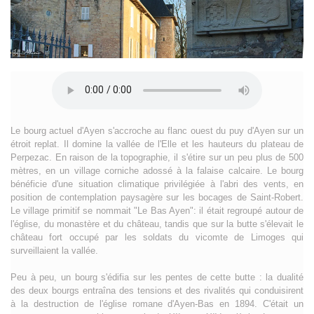
Le bourg actuel d'Ayen s'accroche au flanc ouest du puy d'Ayen sur un
étroit replat. Il domine la vallée de l'Elle et les hauteurs du plateau de
Perpezac. En raison de la topographie, il s'étire sur un peu plus de 500
mètres, en un village corniche adossé à la falaise calcaire. Le bourg
bénéficie d'une situation climatique privilégiée à l'abri des vents, en
position de contemplation paysagère sur les bocages de Saint-Robert.
Le village primitif se nommait "Le Bas Ayen": il était regroupé autour de
l'église, du monastère et du château, tandis que sur la butte s'élevait le
château fort occupé par les soldats du vicomte de Limoges qui
surveillaient la vallée.
Peu à peu, un bourg s'édifia sur les pentes de cette butte : la dualité
des deux bourgs entraîna des tensions et des rivalités qui conduisirent
à la destruction de l'église romane d'Ayen-Bas en 1894. C'était un