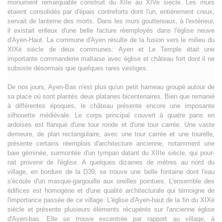
monument remarquable construit du XIIe au XIVe siècle. Les murs
étaient consolidés par d'épais contreforts dont l'un, entièrement creux,
servait de lanterne des morts. Dans les murs gouttereaux, à l'extérieur,
il existait enfeux d'une belle facture réemployés dans l'église neuve
d'Ayen-Haut. La commune d'Ayen résulte de la fusion vers le milieu du
XIXè siècle de deux communes: Ayen et Le Temple était une
importante commanderie maltaise avec église et château fort dont il ne
subsiste désormais que quelques rares vestiges.
De nos jours, Ayen-Bas n'est plus qu'un petit hameau groupé autour de
sa place où sont plantés deux platanes bicentenaires. Bien que remanié
à différentes époques, le château présente encore une imposante
silhouette médiévale. Le corps principal couvert à quatre pans en
ardoises est flanqué d'une tour ronde et d'une tour carrée. Une vaste
demeure, de plan rectangulaire, avec une tour carrée et une tourelle,
présente certains réemplois d'architecture ancienne, notamment une
baie géminée, surmontée d'un tympan datant du XIIIe siècle, qui pour-
rait provenir de l'église. A quelques dizaines de mètres au nord du
village, en bordure de la D39, se trouve une belle fontaine dont l'eau
s'écoule d'un masque-gargouille aux oreilles pointues. L'ensemble des
édifices est homogène et d'une qualité architecturale qui témoigne de
l'importance passée de ce village. L'église d'Ayen-haut de la fin du XIXè
siècle et présente plusieurs éléments récupérés sur l'ancienne église
d'Ayen-bas. Elle se trouve excentrée par rapport au village, à