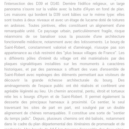
l'intersection des D39 et D140. Derrière l'édifice religieux, un large
panorama s'ouvre sur la vallée avec la butte d'Ayen en fond de plan.
Les maisons qui bordent la D39 sont bâties sur le méme type: elles
sont toutes à deux niveaux et avec un étage de lucarne doté de toitures
en ardoises. Toutes jointives, elles constituent un alignement d'une
remarquable unité. Ce paysage urbain, particulièrement fragile, risque
néanmoins de se banaliser sous la poussée d'une architecture
fonctionnelle médiocre, notamment avec des lotissements. Le bourg de
Saint-Robert, constamment valorisé et d'aménagé, n'usurpe pas son
appartenance au club restreint des "plus beaux villages de France". Les
s différents pôles d'intérét du village ont été matérialisés par des
plaques signalétiques installées sur les monuments à caractères
historiques, et par des panneaux s offrant des vues d'ensemble de
Saint-Robert avec repérages des éléments permettant aux visiteurs de
découvrir la grande richesse architecturale du bourg. Des
aménagements de l'espace public ont été réalisés et confèrent une
agréable légèreté au lieu. Un chemin ancestral, pentu, étroit et tortueux
relie les s bourgs d'Ayen et de Saint-Robert. Il permet également la
desserte des principaux hameaux à proximité. Ce sentier, le seul
traversant les sites de part en part, est souligné par un double
alignement de chénes remarquables. Il constitue une sorte de "sentier
du temps jadis". Depuis, plusieurs chemins ont été balisés, notamment
dans le cadre du plan départemental des itinéraires de promenade et de