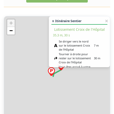
🚶 Itinéraire Sentier
+
Lotissement Croix de l'Hôpital
−
35.3 m, 30 s
Se diriger vers le nord
sur le lotissement Croix
7 m
de l’Hôpital
Tourner à droite pour
rester sur le lotissement
30 m
Croix de l’Hôpital
Vous êtes arrivé à votre
0 m
destination