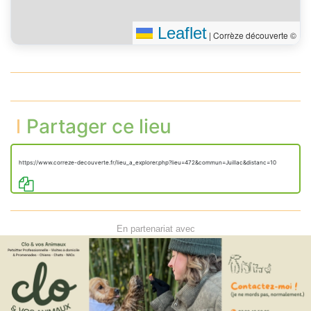
Leaflet
|
Corrèze découverte ©
Partager ce lieu
https://www.correze-decouverte.fr/lieu_a_explorer.php?lieu=472&commun=Juillac&distanc=10
En partenariat avec