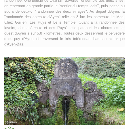
randonnée. Une boucle de 14,5 km traverse l'ensemble des deux sites,
en reprenant en grande partie le "sentier du temps jadis", puis passe au
sud s de ceux-ci "randonnée des deux villages". Au départ d'Ayen, la
"randonnée des coteaux d'Ayen" relie en 8 km les hameaux Le Mas,
Chez Guillen, Les Puys et Le s Temple. Quant à la randonnée des
lavoirs, des châteaux et des Puys", elle parcourt les abords est et
ouest d'Ayen s sur 5,8 kilomètres. Toutes deux desservent le belvédère
s du puy d'Ayen, et traversent le très intéressant hameau historique
d'Ayen-Bas.
- 2 -