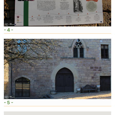
- 4 -
- 5 -