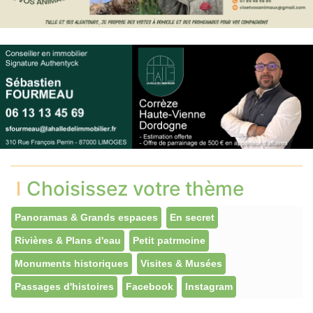
Choisissez votre thème
Panoramas & Grands espaces
En secret
Rivières & Plans d'eau
Petit patrmoine
Monuments historiques
Visites & Musées
Passages d'histoires
Facebook
Instagram