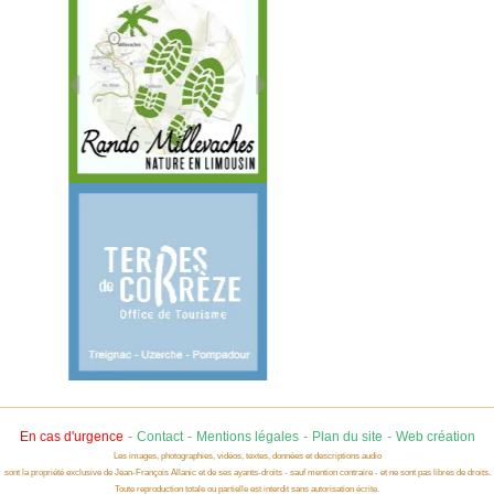
-
-
-
-
En cas d'urgence
Contact
Mentions légales
Plan du site
Web création
Les images, photographies, vidéos, textes, données et descriptions audio
sont la propriété exclusive de Jean-François Allanic et de ses ayants-droits - sauf mention contraire - et ne sont pas libres de droits.
Toute reproduction totale ou partielle est interdit sans autorisation écrite.