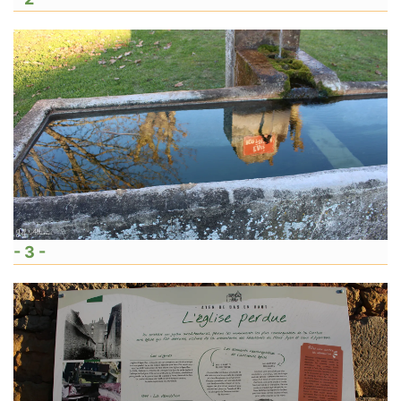
- 3 -