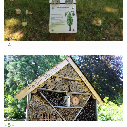
- 4 -
- 5 -