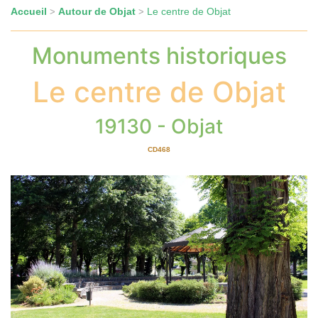
Accueil
Autour de Objat
Le centre de Objat
>
>
Monuments historiques
Le centre de Objat
19130 - Objat
CD468