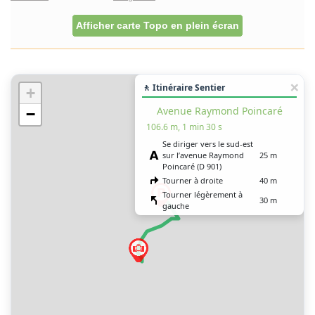
Afficher carte Topo en plein écran
🚶 Itinéraire Sentier
+
Avenue Raymond Poincaré
−
106.6 m, 1 min 30 s
Se diriger vers le sud-est
sur l’avenue Raymond
25 m
Poincaré (D 901)
Tourner à droite
40 m
Tourner légèrement à
30 m
gauche
Tourner à gauche
15 m
Vous êtes arrivé à votre
0 m
destination