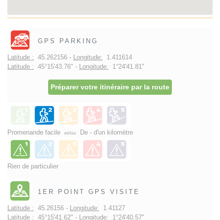
GPS PARKING
Latitude :
45.262156 -
Longitude:
1.411614
Latitude :
45°15'43.76" -
Longitude:
1°24'41.81"
Préparer votre itinéraire par la route
Promenande facile
De - d'un kilomètre
et/ou
Rien de particulier
1ER POINT GPS VISITE
Latitude :
45.26156 -
Longitude:
1.41127
Latitude :
45°15'41.62" -
Longitude:
1°24'40.57"