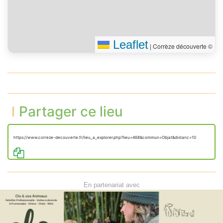
Leaflet
|
Corrèze découverte ©
Partager ce lieu
https://www.correze-decouverte.fr/lieu_a_explorer.php?lieu=468&commun=Objat&distanc=10
En partenariat avec