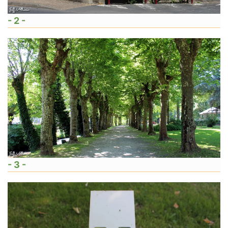
- 2 -
- 3 -