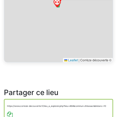
Leaflet
|
Corrèze découverte ©
Partager ce lieu
https://www.correze-decouverte.fr/lieu_a_explorer.php?lieu=464&commun=Allassac&distanc=10