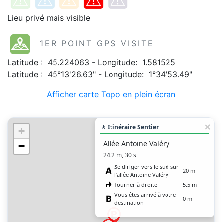
Lieu privé mais visible
1ER POINT GPS VISITE
Latitude :
45.224063 -
Longitude:
1.581525
Latitude :
45°13'26.63" -
Longitude:
1°34'53.49"
Afficher carte Topo en plein écran
🚶 Itinéraire Sentier
+
Allée Antoine Valéry
−
24.2 m, 30 s
Se diriger vers le sud sur
20 m
l’allée Antoine Valéry
Tourner à droite
5.5 m
Vous êtes arrivé à votre
0 m
destination