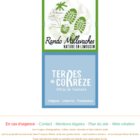
-
-
-
-
En cas d'urgence
Contact
Mentions légales
Plan du site
Web création
Les images, photographies, vidéos, textes, données et descriptions audio
sont la propriété exclusive de Jean-François Allanic et de ses ayants-droits - sauf mention contraire - et ne sont pas libres de droits.
Toute reproduction totale ou partielle est interdit sans autorisation écrite.