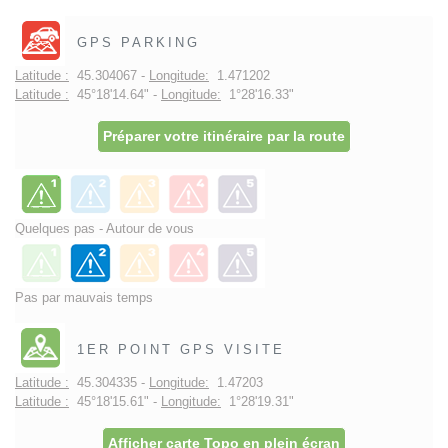
GPS PARKING
Latitude :
45.304067 -
Longitude:
1.471202
Latitude :
45°18'14.64" -
Longitude:
1°28'16.33"
Préparer votre itinéraire par la route
Quelques pas - Autour de vous
Pas par mauvais temps
1ER POINT GPS VISITE
Latitude :
45.304335 -
Longitude:
1.47203
Latitude :
45°18'15.61" -
Longitude:
1°28'19.31"
Afficher carte Topo en plein écran