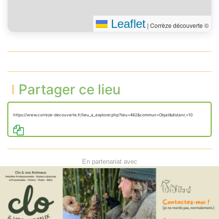
Leaflet
|
Corrèze découverte ©
Partager ce lieu
https://www.correze-decouverte.fr/lieu_a_explorer.php?lieu=462&commun=Objat&distanc=10
En partenariat avec