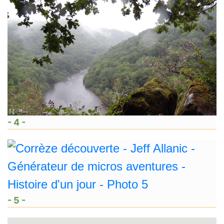
- 4 -
- 5 -