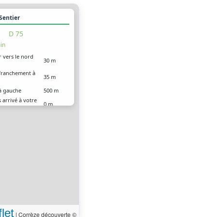
 Sentier
D 75
in
r vers le nord
30 m
franchement à
35 m
à gauche
500 m
 arrivé à votre
0 m
ion
let
|
Corrèze découverte ©