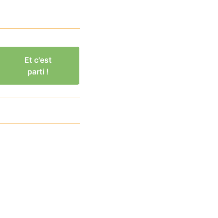
Et c'est
parti !