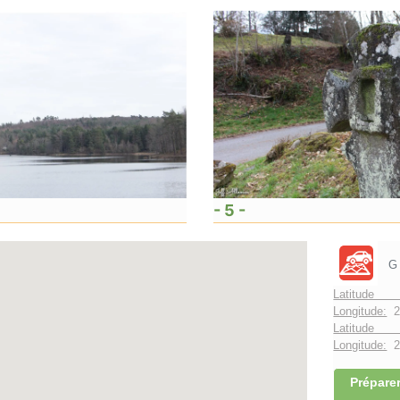
- 5 -
G
Latitude 
Longitude:
2
Latitude 
Longitude:
2°
Préparer