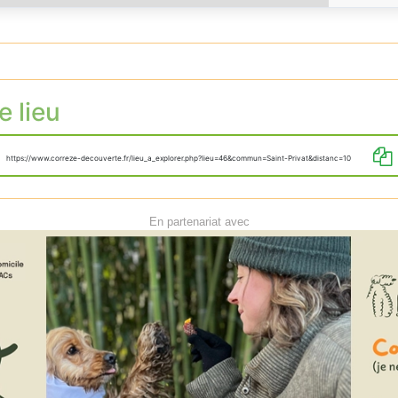
e lieu
https://www.correze-decouverte.fr/lieu_a_explorer.php?lieu=46&commun=Saint-Privat&distanc=10
En partenariat avec