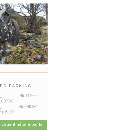
PS PARKING
:
45.144682 -
.026548
:
45°8'40.86" -
1'35.57"
 votre itinéraire par la