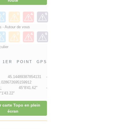
route
 - Autour de vous
culier
1ER POINT GPS
45.14489387854131 -
028672695159912
:
45°8'41.62" -
1'43.22"
r carte Topo en plein
écran