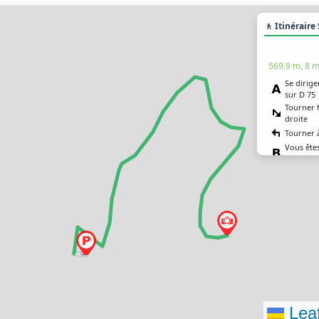
🚶 Itinéraire
569.9 m, 8 m
Se dirige
sur D 75
Tourner 
droite
Tourner 
Vous êtes
destinat
Leaf