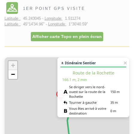
1ER POINT GPS VISITE
Latitude :
45.243045 -
Longitude:
1.511274
Latitude :
45°14'34.96" -
Longitude:
1°30'40.59"
Afficher carte Topo en plein écran
🚶 Itinéraire Sentier
+
Route de la Rochette
−
166.1 m, 2 min
Se diriger vers le nord-
ouest sur la route de la
150 m
Rochette
Tourner à gauche
35 m
Vous êtes arrivé à votre
0 m
destination