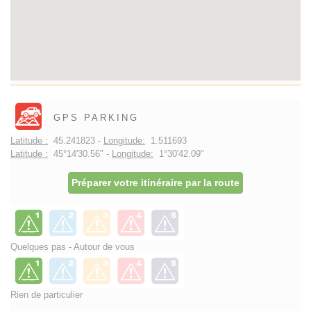
GPS PARKING
Latitude :
45.241823 -
Longitude:
1.511693
Latitude :
45°14'30.56" -
Longitude:
1°30'42.09"
Préparer votre itinéraire par la route
Quelques pas - Autour de vous
Rien de particulier