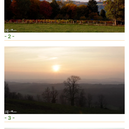
- 2 -
- 3 -