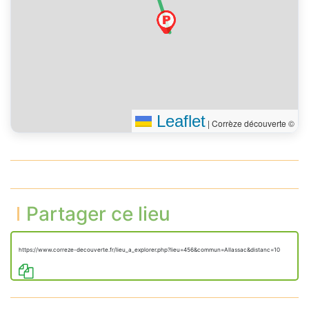
Leaflet
|
Corrèze découverte ©
Partager ce lieu
https://www.correze-decouverte.fr/lieu_a_explorer.php?lieu=456&commun=Allassac&distanc=10