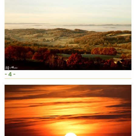
- 4 -