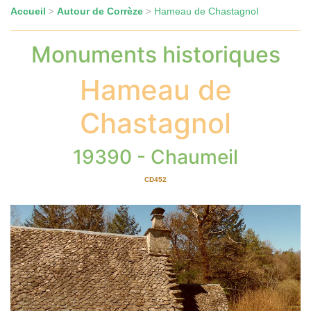
Accueil
Autour de Corrèze
Hameau de Chastagnol
>
>
Monuments historiques
Hameau de
Chastagnol
19390 - Chaumeil
CD452