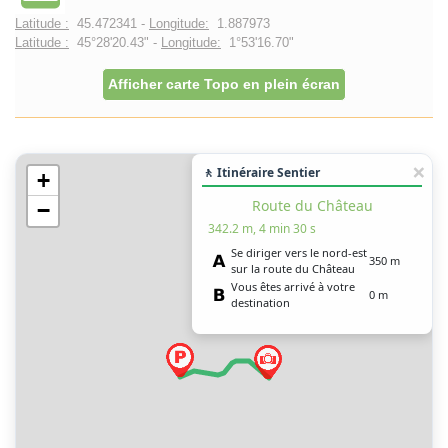
Latitude :
45.472341 -
Longitude:
1.887973
Latitude :
45°28'20.43" -
Longitude:
1°53'16.70"
Afficher carte Topo en plein écran
🚶 Itinéraire Sentier
+
Route du Château
−
342.2 m, 4 min 30 s
Se diriger vers le nord-est
350 m
sur la route du Château
Vous êtes arrivé à votre
0 m
destination