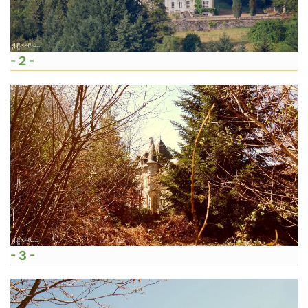
- 2 -
- 3 -