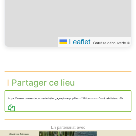
Leaflet
|
Corrèze découverte ©
Partager ce lieu
https://www.correze-decouverte.fr/lieu_a_explorer.php?lieu=452&commun=Corrèze&distanc=10
En partenariat avec