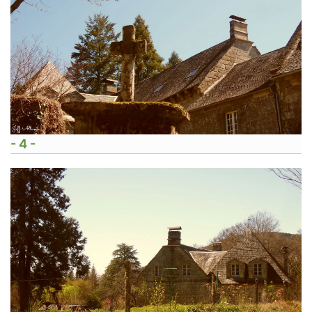
- 4 -