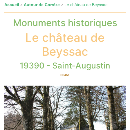
Accueil
Autour de Corrèze
Le château de Beyssac
>
>
Monuments historiques
Le château de
Beyssac
19390 - Saint-Augustin
CD451