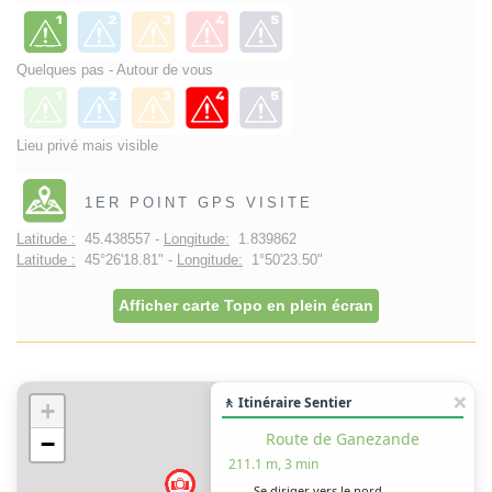
Quelques pas - Autour de vous
Lieu privé mais visible
1ER POINT GPS VISITE
Latitude :
45.438557 -
Longitude:
1.839862
Latitude :
45°26'18.81" -
Longitude:
1°50'23.50"
Afficher carte Topo en plein écran
🚶 Itinéraire Sentier
+
Route de Ganezande
−
211.1 m, 3 min
Se diriger vers le nord-