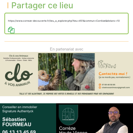
Partager ce lieu
https://www.correze-decouverte.fr/lieu_a_explorer.php?lieu=451&commun=Corrèze&distanc=10
En partenariat avec