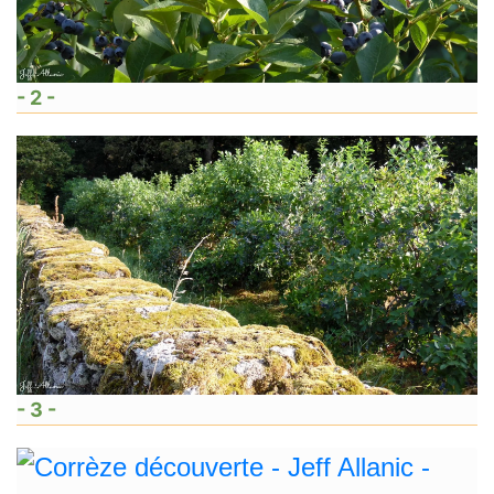
- 2 -
- 3 -