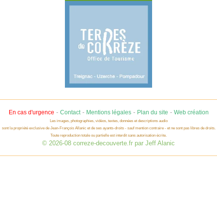
-
-
-
-
En cas d'urgence
Contact
Mentions légales
Plan du site
Web création
Les images, photographies, vidéos, textes, données et descriptions audio
sont la propriété exclusive de Jean-François Allanic et de ses ayants-droits - sauf mention contraire - et ne sont pas libres de droits.
Toute reproduction totale ou partielle est interdit sans autorisation écrite.
© 2026-08 correze-decouverte.fr par Jeff Alanic