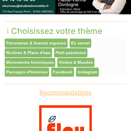
Choisissez votre thème
Panoramas & Grands espaces
En secret
Rivières & Plans d'eau
Petit patrmoine
Monuments historiques
Visites & Musées
Passages d'histoires
Facebook
Instagram
Recommandations