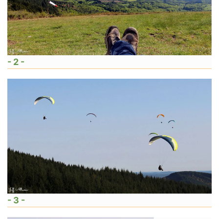
- 2 -
- 3 -