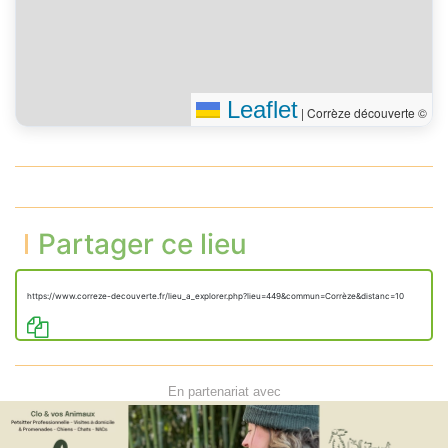
Leaflet
|
Corrèze découverte ©
Partager ce lieu
https://www.correze-decouverte.fr/lieu_a_explorer.php?lieu=449&commun=Corrèze&distanc=10
En partenariat avec