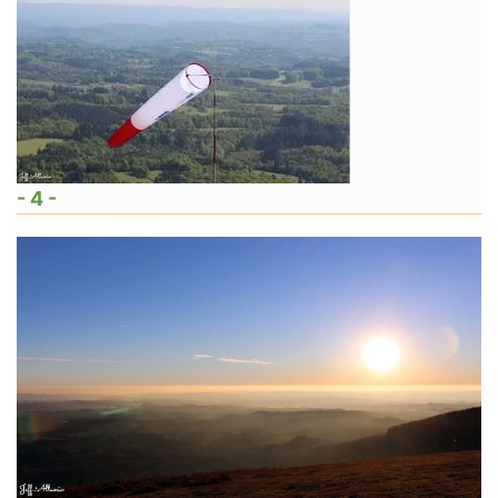
- 4 -