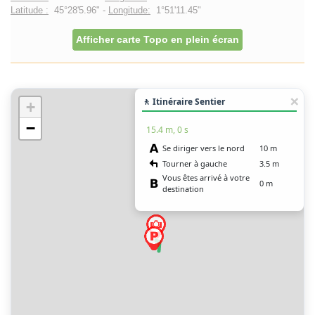
Latitude :
45°28'5.96" -
Longitude:
1°51'11.45"
Afficher carte Topo en plein écran
🚶 Itinéraire Sentier
+
−
15.4 m, 0 s
Se diriger vers le nord
10 m
Tourner à gauche
3.5 m
Vous êtes arrivé à votre
0 m
destination