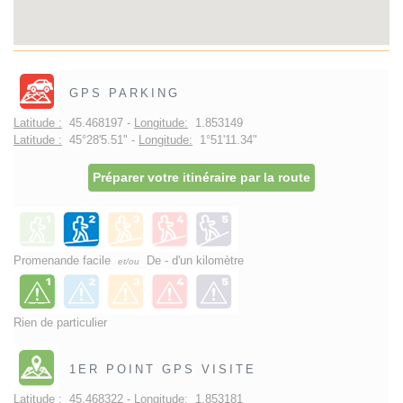
GPS PARKING
Latitude :
45.468197 -
Longitude:
1.853149
Latitude :
45°28'5.51" -
Longitude:
1°51'11.34"
Préparer votre itinéraire par la route
Promenande facile
De - d'un kilomètre
et/ou
Rien de particulier
1ER POINT GPS VISITE
Latitude :
45.468322 -
Longitude:
1.853181