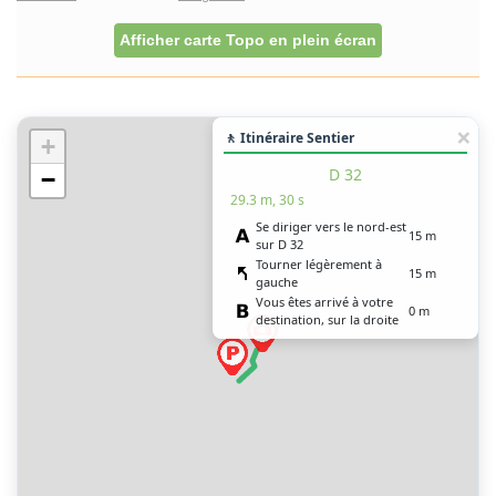
Afficher carte Topo en plein écran
🚶 Itinéraire Sentier
+
D 32
−
29.3 m, 30 s
Se diriger vers le nord-est
15 m
sur D 32
Tourner légèrement à
15 m
gauche
Vous êtes arrivé à votre
0 m
destination, sur la droite