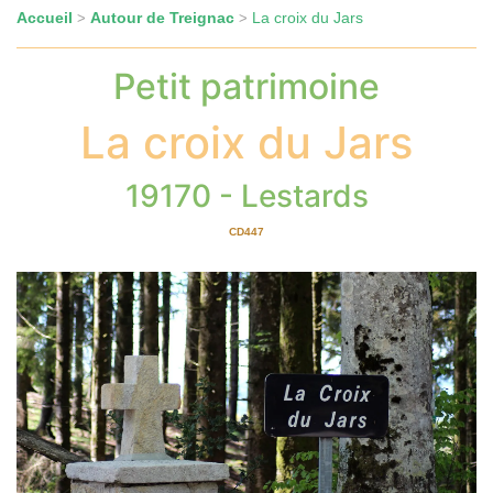
Accueil
Autour de Treignac
La croix du Jars
>
>
Petit patrimoine
La croix du Jars
19170 - Lestards
CD447