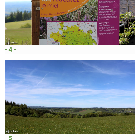
- 4 -
- 5 -