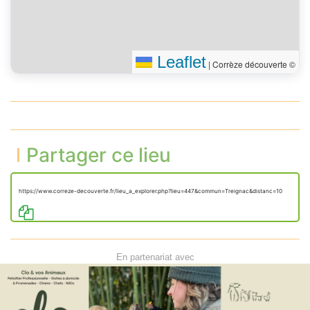
Leaflet
|
Corrèze découverte ©
Partager ce lieu
https://www.correze-decouverte.fr/lieu_a_explorer.php?lieu=447&commun=Treignac&distanc=10
En partenariat avec