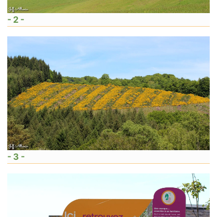
- 2 -
- 3 -