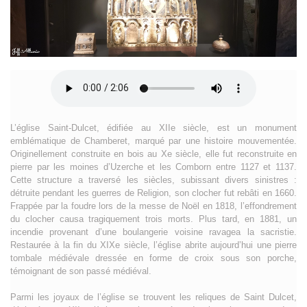
L’église Saint-Dulcet, édifiée au XIIe siècle, est un monument
emblématique de Chamberet, marqué par une histoire mouvementée.
Originellement construite en bois au Xe siècle, elle fut reconstruite en
pierre par les moines d’Uzerche et les Comborn entre 1127 et 1137.
Cette structure a traversé les siècles, subissant divers sinistres :
détruite pendant les guerres de Religion, son clocher fut rebâti en 1660.
Frappée par la foudre lors de la messe de Noël en 1818, l’effondrement
du clocher causa tragiquement trois morts. Plus tard, en 1881, un
incendie provenant d’une boulangerie voisine ravagea la sacristie.
Restaurée à la fin du XIXe siècle, l’église abrite aujourd’hui une pierre
tombale médiévale dressée en forme de croix sous son porche,
témoignant de son passé médiéval.
Parmi les joyaux de l’église se trouvent les reliques de Saint Dulcet,