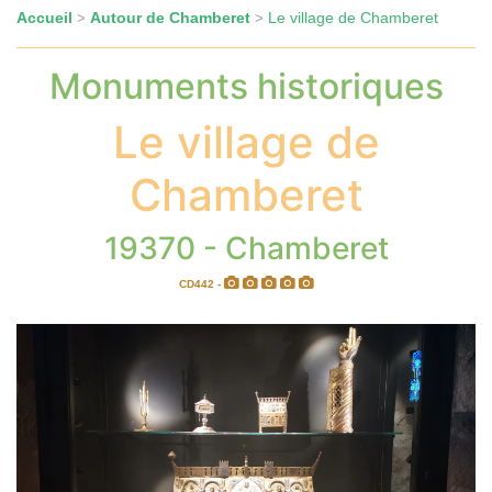
Accueil
Autour de Chamberet
Le village de Chamberet
>
>
Monuments historiques
Le village de
Chamberet
19370 - Chamberet
CD442 -