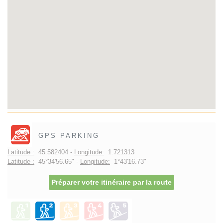
GPS PARKING
Latitude :
45.582404 -
Longitude:
1.721313
Latitude :
45°34'56.65" -
Longitude:
1°43'16.73"
Préparer votre itinéraire par la route