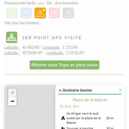
Promenande facile
De - d'un kilomètre
et/ou
Voir pour les horaires
1ER POINT GPS VISITE
Latitude :
45.582345 -
Longitude:
1.721345
Latitude :
45°34'56.44" -
Longitude:
1°43'16.84"
Afficher carte Topo en plein écran
🚶 Itinéraire Sentier
+
Place de la Mairie
−
51.9 m, 30 s
Se diriger vers le sud-
ouest sur la place de la
20 m
Mairie
Tourner à gauche
30 m