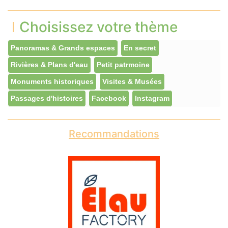
Choisissez votre thème
Panoramas & Grands espaces
En secret
Rivières & Plans d'eau
Petit patrmoine
Monuments historiques
Visites & Musées
Passages d'histoires
Facebook
Instagram
Recommandations