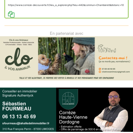
https://www.correze-decouverte.fr/lieu_a_explorer.php?lieu=442&commun=Chamberet&distanc=10
En partenariat avec