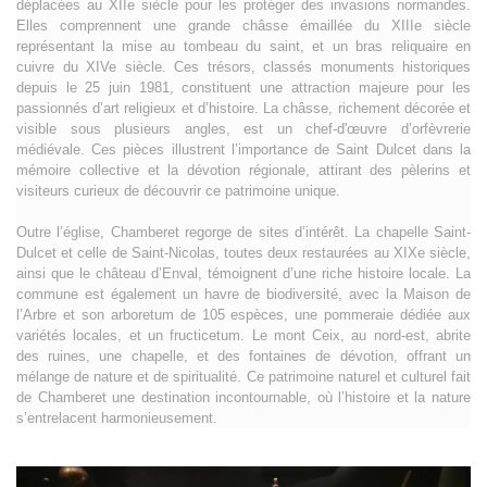
déplacées au XIIe siècle pour les protéger des invasions normandes.
Elles comprennent une grande châsse émaillée du XIIIe siècle
représentant la mise au tombeau du saint, et un bras reliquaire en
cuivre du XIVe siècle. Ces trésors, classés monuments historiques
depuis le 25 juin 1981, constituent une attraction majeure pour les
passionnés d’art religieux et d’histoire. La châsse, richement décorée et
visible sous plusieurs angles, est un chef-d'œuvre d’orfèvrerie
médiévale. Ces pièces illustrent l’importance de Saint Dulcet dans la
mémoire collective et la dévotion régionale, attirant des pèlerins et
visiteurs curieux de découvrir ce patrimoine unique.
Outre l’église, Chamberet regorge de sites d’intérêt. La chapelle Saint-
Dulcet et celle de Saint-Nicolas, toutes deux restaurées au XIXe siècle,
ainsi que le château d’Enval, témoignent d’une riche histoire locale. La
commune est également un havre de biodiversité, avec la Maison de
l’Arbre et son arboretum de 105 espèces, une pommeraie dédiée aux
variétés locales, et un fructicetum. Le mont Ceix, au nord-est, abrite
des ruines, une chapelle, et des fontaines de dévotion, offrant un
mélange de nature et de spiritualité. Ce patrimoine naturel et culturel fait
de Chamberet une destination incontournable, où l’histoire et la nature
s’entrelacent harmonieusement.