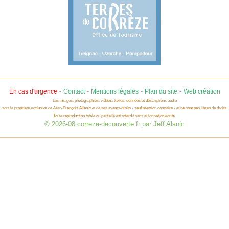
-
-
-
-
En cas d'urgence
Contact
Mentions légales
Plan du site
Web création
Les images, photographies, vidéos, textes, données et descriptions audio
sont la propriété exclusive de Jean-François Allanic et de ses ayants-droits - sauf mention contraire - et ne sont pas libres de droits.
Toute reproduction totale ou partielle est interdit sans autorisation écrite.
© 2026-08 correze-decouverte.fr par Jeff Alanic