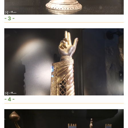
- 3 -
- 4 -