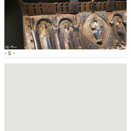
- 5 -