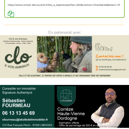
https://www.correze-decouverte.fr/lieu_a_explorer.php?lieu=442&commun=Chamberet&distanc=10
En partenariat avec