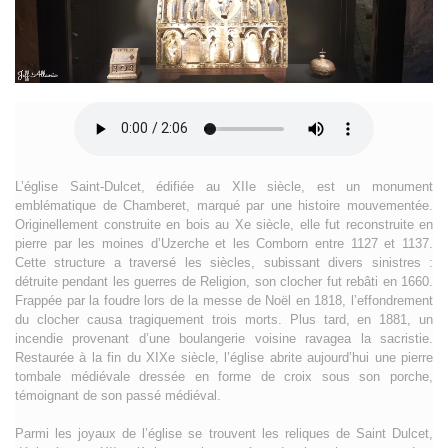
L’église Saint-Dulcet, édifiée au XIIe siècle, est un monument
emblématique de Chamberet, marqué par une histoire mouvementée.
Originellement construite en bois au Xe siècle, elle fut reconstruite en
pierre par les moines d’Uzerche et les Comborn entre 1127 et 1137.
Cette structure a traversé les siècles, subissant divers sinistres :
détruite pendant les guerres de Religion, son clocher fut rebâti en 1660.
Frappée par la foudre lors de la messe de Noël en 1818, l’effondrement
du clocher causa tragiquement trois morts. Plus tard, en 1881, un
incendie provenant d’une boulangerie voisine ravagea la sacristie.
Restaurée à la fin du XIXe siècle, l’église abrite aujourd’hui une pierre
tombale médiévale dressée en forme de croix sous son porche,
témoignant de son passé médiéval.
Parmi les joyaux de l’église se trouvent les reliques de Saint Dulcet,