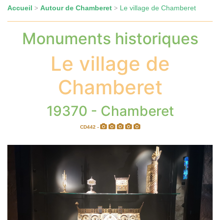
Accueil
Autour de Chamberet
Le village de Chamberet
>
>
Monuments historiques
Le village de
Chamberet
19370 - Chamberet
CD442 -