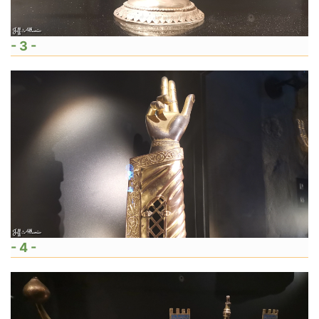
- 3 -
- 4 -