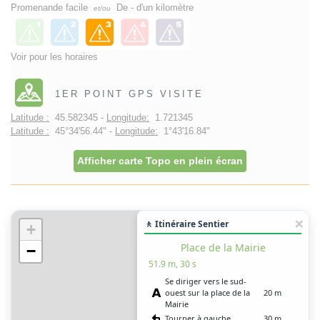
Promenande facile
De - d'un kilomètre
et/ou
Voir pour les horaires
1ER POINT GPS VISITE
Latitude :
45.582345 -
Longitude:
1.721345
Latitude :
45°34'56.44" -
Longitude:
1°43'16.84"
Afficher carte Topo en plein écran
🚶 Itinéraire Sentier
+
Place de la Mairie
−
51.9 m, 30 s
Se diriger vers le sud-
ouest sur la place de la
20 m
Mairie
Tourner à gauche
30 m