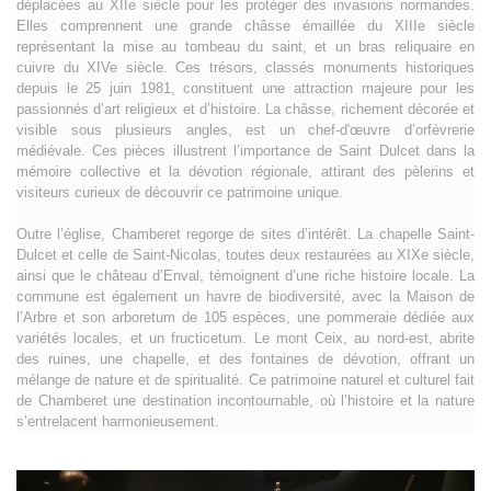
déplacées au XIIe siècle pour les protéger des invasions normandes.
Elles comprennent une grande châsse émaillée du XIIIe siècle
représentant la mise au tombeau du saint, et un bras reliquaire en
cuivre du XIVe siècle. Ces trésors, classés monuments historiques
depuis le 25 juin 1981, constituent une attraction majeure pour les
passionnés d’art religieux et d’histoire. La châsse, richement décorée et
visible sous plusieurs angles, est un chef-d'œuvre d’orfèvrerie
médiévale. Ces pièces illustrent l’importance de Saint Dulcet dans la
mémoire collective et la dévotion régionale, attirant des pèlerins et
visiteurs curieux de découvrir ce patrimoine unique.
Outre l’église, Chamberet regorge de sites d’intérêt. La chapelle Saint-
Dulcet et celle de Saint-Nicolas, toutes deux restaurées au XIXe siècle,
ainsi que le château d’Enval, témoignent d’une riche histoire locale. La
commune est également un havre de biodiversité, avec la Maison de
l’Arbre et son arboretum de 105 espèces, une pommeraie dédiée aux
variétés locales, et un fructicetum. Le mont Ceix, au nord-est, abrite
des ruines, une chapelle, et des fontaines de dévotion, offrant un
mélange de nature et de spiritualité. Ce patrimoine naturel et culturel fait
de Chamberet une destination incontournable, où l’histoire et la nature
s’entrelacent harmonieusement.