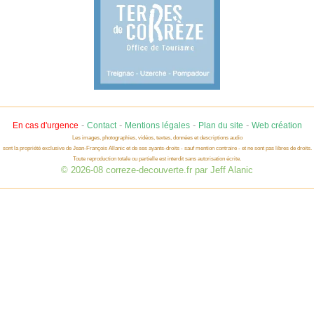
-
-
-
-
En cas d'urgence
Contact
Mentions légales
Plan du site
Web création
Les images, photographies, vidéos, textes, données et descriptions audio
sont la propriété exclusive de Jean-François Allanic et de ses ayants-droits - sauf mention contraire - et ne sont pas libres de droits.
Toute reproduction totale ou partielle est interdit sans autorisation écrite.
© 2026-08 correze-decouverte.fr par Jeff Alanic