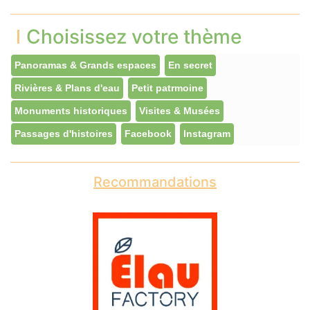
Choisissez votre thème
Panoramas & Grands espaces
En secret
Rivières & Plans d'eau
Petit patrmoine
Monuments historiques
Visites & Musées
Passages d'histoires
Facebook
Instagram
Recommandations