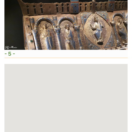
- 5 -