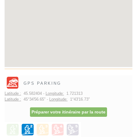
GPS PARKING
Latitude :
45.582404 -
Longitude:
1.721313
Latitude :
45°34'56.65" -
Longitude:
1°43'16.73"
Préparer votre itinéraire par la route