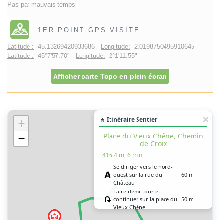
Pas par mauvais temps
1ER POINT GPS VISITE
Latitude :
45.13269420938686 -
Longitude:
2.0198750495910645
Latitude :
45°7'57.70" -
Longitude:
2°1'11.55"
Afficher carte Topo en plein écran
🚶 Itinéraire Sentier
+
Place du Vieux Chêne, Chemin
−
de Croix
416.4 m, 6 min
Se diriger vers le nord-
ouest sur la rue du
60 m
Château
Faire demi-tour et
continuer sur la place du
50 m
Vieux Chêne
Continuer légèrement à