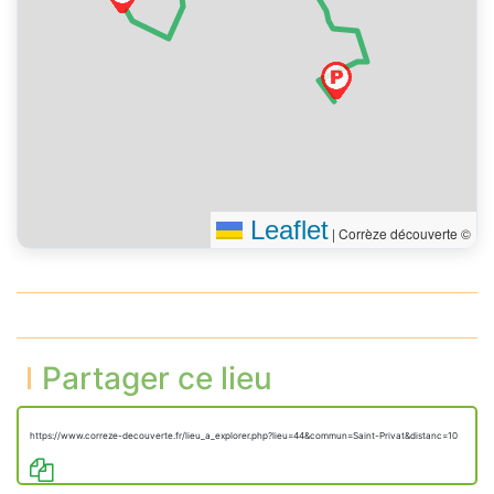
droite sur le chemin de
300 m
Croix
Vous êtes arrivé à votre
0 m
destination
Leaflet
|
Corrèze découverte ©
Partager ce lieu
https://www.correze-decouverte.fr/lieu_a_explorer.php?lieu=44&commun=Saint-Privat&distanc=10