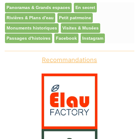
Panoramas & Grands espaces
En secret
Rivières & Plans d'eau
Petit patrmoine
Monuments historiques
Visites & Musées
Passages d'histoires
Facebook
Instagram
Recommandations