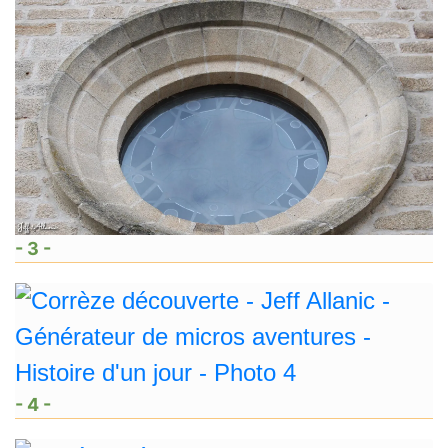
- 3 -
- 4 -