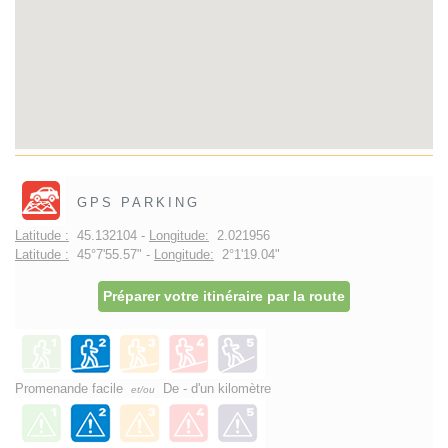
GPS PARKING
Latitude :
45.132104 -
Longitude:
2.021956
Latitude :
45°7'55.57" -
Longitude:
2°1'19.04"
Préparer votre itinéraire par la route
Promenande facile
De - d'un kilomètre
et/ou