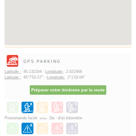
GPS PARKING
Latitude :
45.132104 -
Longitude:
2.021956
Latitude :
45°7'55.57" -
Longitude:
2°1'19.04"
Préparer votre itinéraire par la route
Promenande facile
De - d'un kilomètre
et/ou