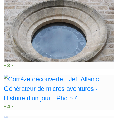
- 3 -
- 4 -