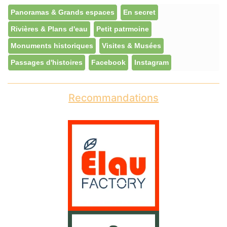
Panoramas & Grands espaces
En secret
Rivières & Plans d'eau
Petit patrmoine
Monuments historiques
Visites & Musées
Passages d'histoires
Facebook
Instagram
Recommandations