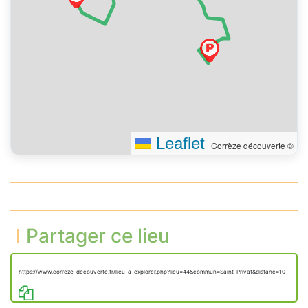
droite sur le chemin de
300 m
Croix
Vous êtes arrivé à votre
0 m
destination
Leaflet
|
Corrèze découverte ©
Partager ce lieu
https://www.correze-decouverte.fr/lieu_a_explorer.php?lieu=44&commun=Saint-Privat&distanc=10