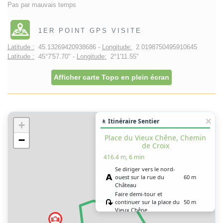
Pas par mauvais temps
1ER POINT GPS VISITE
Latitude :
45.13269420938686 -
Longitude:
2.0198750495910645
Latitude :
45°7'57.70" -
Longitude:
2°1'11.55"
Afficher carte Topo en plein écran
🚶 Itinéraire Sentier
+
Place du Vieux Chêne, Chemin
−
de Croix
416.4 m, 6 min
Se diriger vers le nord-
ouest sur la rue du
60 m
Château
Faire demi-tour et
continuer sur la place du
50 m
Vieux Chêne
Continuer légèrement à