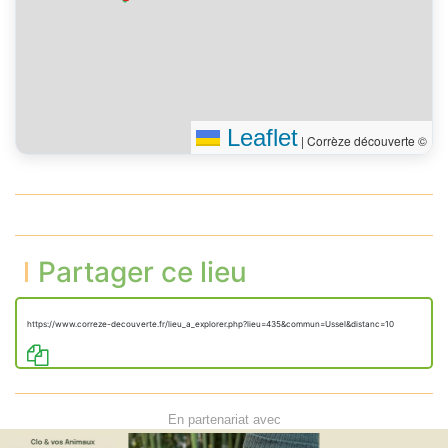
Leaflet
|
Corrèze découverte ©
Partager ce lieu
https://www.correze-decouverte.fr/lieu_a_explorer.php?lieu=435&commun=Ussel&distanc=10
En partenariat avec