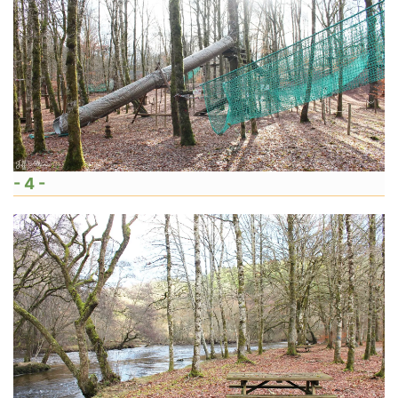
- 4 -