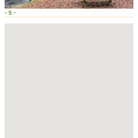
- 5 -