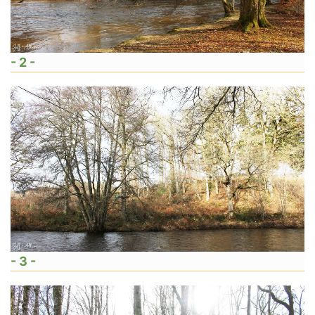
- 2 -
- 3 -