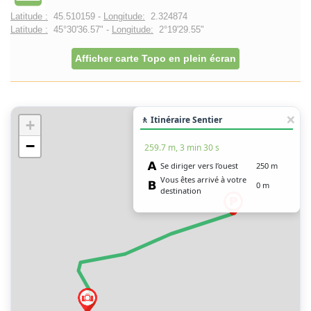
Latitude :
45.510159 -
Longitude:
2.324874
Latitude :
45°30'36.57" -
Longitude:
2°19'29.55"
Afficher carte Topo en plein écran
🚶 Itinéraire Sentier
+
−
259.7 m, 3 min 30 s
Se diriger vers l’ouest
250 m
Vous êtes arrivé à votre
0 m
destination