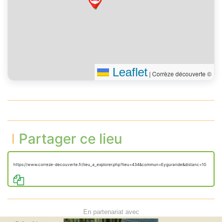
Leaflet
|
Corrèze découverte ©
Partager ce lieu
https://www.correze-decouverte.fr/lieu_a_explorer.php?lieu=434&commun=Eygurande&distanc=10
En partenariat avec