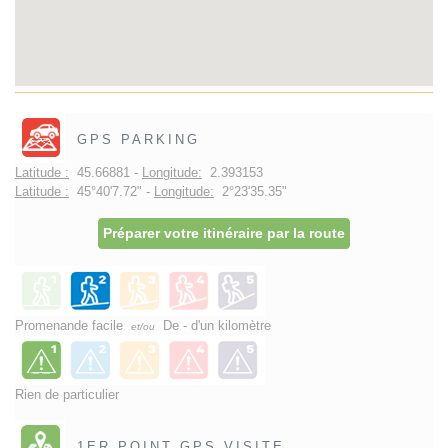
GPS PARKING
Latitude :
45.66881 -
Longitude:
2.393153
Latitude :
45°40'7.72" -
Longitude:
2°23'35.35"
Préparer votre itinéraire par la route
Promenande facile
De - d'un kilomètre
et/ou
Rien de particulier
1ER POINT GPS VISITE