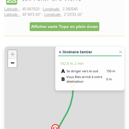
Latitude :
45.667620 -
Longitude:
2.392545
Latitude :
45°40'3.43" -
Longitude:
2°23'33.16"
Afficher carte Topo en plein écran
🚶 Itinéraire Sentier
+
−
142.8 m, 2 min
Se diriger vers le sud
150 m
Vous êtes arrivé à votre
0 m
destination