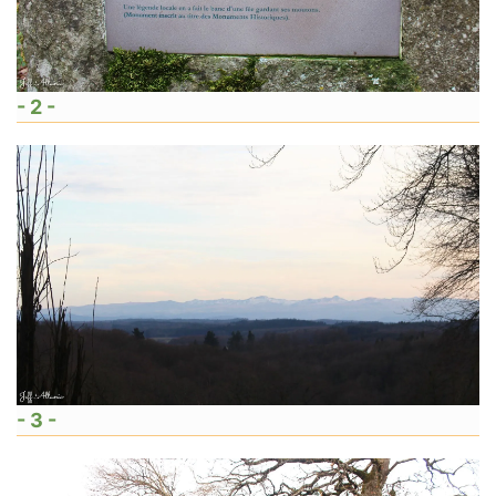
- 2 -
- 3 -