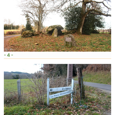
- 4 -