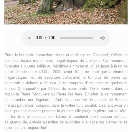
Entre le bourg de Lamazière-Haute et le village du Chevatel, s'élève un
des plus beaux monuments mégalithiques de la région. Ce monument
funéraire a pu étre édifié au Néolithique moyen et utilisé jusqu'à la fin de
cette période entre 4000 et 2000 avant JC. Il ne reste que la chambre
mégalithique, lieu de sépulture collective; le tumulus de pierre qui
ceinturait le dolmen a disparu. Il se compose d'une table en gneiss de
3m sur 2, supportée par 3 blocs de pierre brute. On le nomme dans la
région la Pierre Pécoulière ou Pierre des fées. En effet, à ce monument
est attachée une légende : "Autrefois, une fée de la forét de Bongue
menait paître son troupeau dans la vallée du chevatel. Désirant avoir un
banc pour se reposer pendant la journée elle plaça la pierre sur sa téte,
mit les trois piliers dans son tablier et conduisit son troupeau en filant
sa quenouille. Arrivée au milieu de la colline elle plaça les pierres telles
qu'on les voit aujourd'hui".