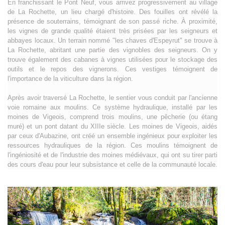
En franchissant le Pont Neuf, vous arrivez progressivement au village
de La Rochette, un lieu chargé d'histoire. Des fouilles ont révélé la
présence de souterrains, témoignant de son passé riche. À proximité,
les vignes de grande qualité étaient très prisées par les seigneurs et
abbayes locaux. Un terrain nommé "les chaves d'Espeyrut" se trouve à
La Rochette, abritant une partie des vignobles des seigneurs. On y
trouve également des cabanes à vignes utilisées pour le stockage des
outils et le repos des vignerons. Ces vestiges témoignent de
l'importance de la viticulture dans la région.
Après avoir traversé La Rochette, le sentier vous conduit par l'ancienne
voie romaine aux moulins. Ce système hydraulique, installé par les
moines de Vigeois, comprend trois moulins, une pêcherie (ou étang
muré) et un pont datant du XIIIe siècle. Les moines de Vigeois, aidés
par ceux d'Aubazine, ont créé un ensemble ingénieux pour exploiter les
ressources hydrauliques de la région. Ces moulins témoignent de
l'ingéniosité et de l'industrie des moines médiévaux, qui ont su tirer parti
des cours d'eau pour leur subsistance et celle de la communauté locale.