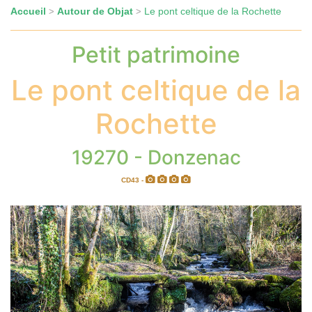
Accueil
Autour de Objat
Le pont celtique de la Rochette
>
>
Petit patrimoine
Le pont celtique de la
Rochette
19270 - Donzenac
CD43 -