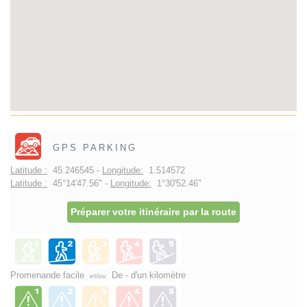
GPS PARKING
Latitude :
45.246545 -
Longitude:
1.514572
Latitude :
45°14'47.56" -
Longitude:
1°30'52.46"
Préparer votre itinéraire par la route
Promenande facile
De - d'un kilomètre
et/ou