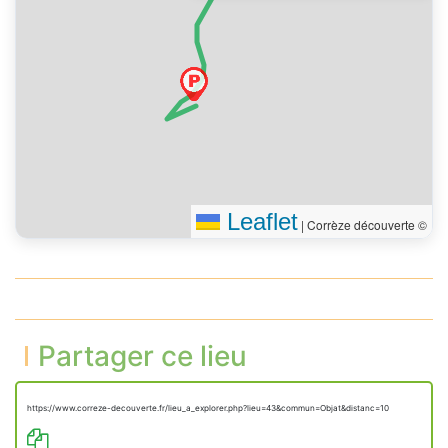
Leaflet
|
Corrèze découverte ©
Partager ce lieu
https://www.correze-decouverte.fr/lieu_a_explorer.php?lieu=43&commun=Objat&distanc=10