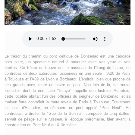
Le trésor du chemin du pont celtique de Donzenac est une cascade
hors piste, un spectacle naturel à savourer avec vos yeux et vos
oreilles. Ce trésor se trouve sur le ruisseau de l'étang de Larue, en
contrebas de deux autoroutes fusionnées en une seule : l'A20 de Paris
à Toulouse et l'A89 de Lyon à Bordeaux. L'endroit, bien que proche de
ces grands axes, reste un havre de paix. Non loin de là, se trouve
Escudier, dont le nom latin "Ecuye" rappelle son histoire. Autrefois,
cette localité abritait l'un des officiers du seigneur de Donzenac, et sa
maison forte contrôlait la route royale de Paris à Toulouse. Traversant
les bois d'Escudier, on découvre un pont appelé "Pont Neuf". En
contrebas, à droite, le "Gué de la Bonnie", composé de cinq dalles,
servait de péage sur le ruisseau à l'époque préromaine, bien avant la
construction du Pont Neuf au XIIIe siècle.