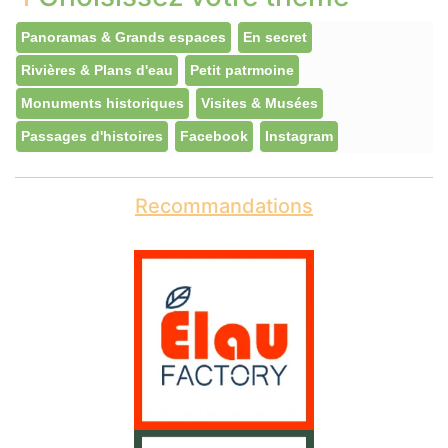
Panoramas & Grands espaces
En secret
Rivières & Plans d'eau
Petit patrmoine
Monuments historiques
Visites & Musées
Passages d'histoires
Facebook
Instagram
Recommandations