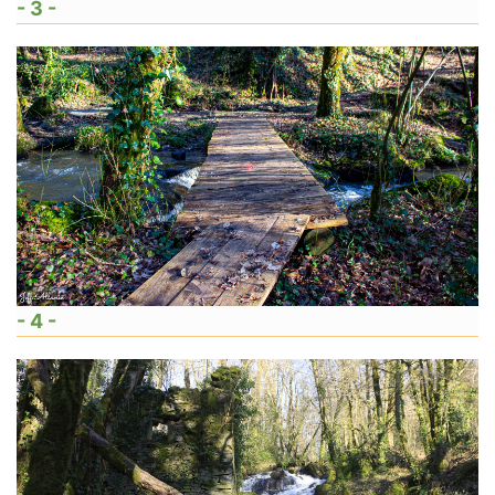
- 3 -
- 4 -