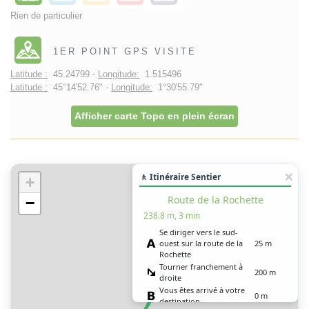
Rien de particulier
1ER POINT GPS VISITE
Latitude :
45.24799 -
Longitude:
1.515496
Latitude :
45°14'52.76" -
Longitude:
1°30'55.79"
Afficher carte Topo en plein écran
🚶 Itinéraire Sentier
+
Route de la Rochette
−
238.8 m, 3 min
Se diriger vers le sud-
ouest sur la route de la
25 m
Rochette
Tourner franchement à
200 m
droite
Vous êtes arrivé à votre
0 m
destination