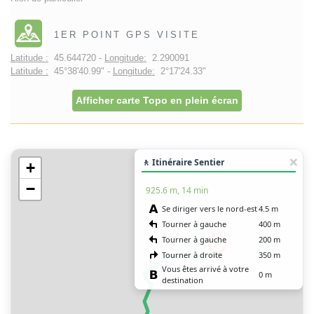
1ER POINT GPS VISITE
Latitude :
45.644720 -
Longitude:
2.290091
Latitude :
45°38'40.99" -
Longitude:
2°17'24.33"
Afficher carte Topo en plein écran
🚶 Itinéraire Sentier
+
−
925.6 m, 14 min
Se diriger vers le nord-est
4.5 m
Tourner à gauche
400 m
Tourner à gauche
200 m
Tourner à droite
350 m
Vous êtes arrivé à votre
0 m
destination