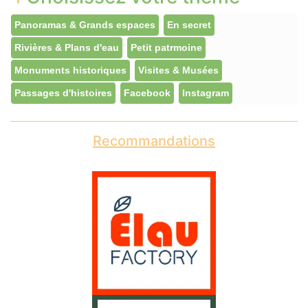
Panoramas & Grands espaces
En secret
Rivières & Plans d'eau
Petit patrmoine
Monuments historiques
Visites & Musées
Passages d'histoires
Facebook
Instagram
Recommandations