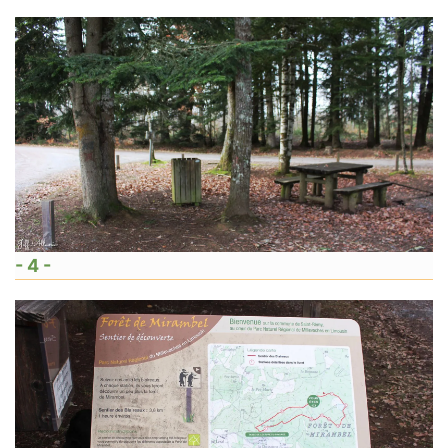
- 4 -