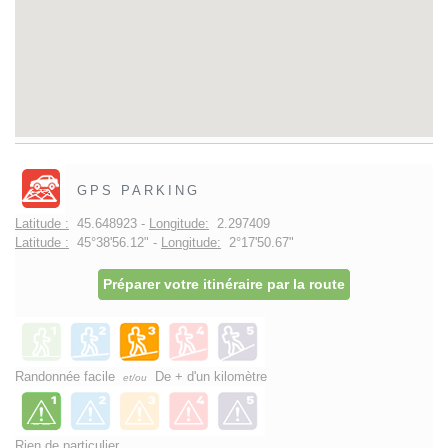
GPS PARKING
Latitude :
45.648923 -
Longitude:
2.297409
Latitude :
45°38'56.12" -
Longitude:
2°17'50.67"
Préparer votre itinéraire par la route
Randonnée facile
De + d'un kilomètre
et/ou
Rien de particulier