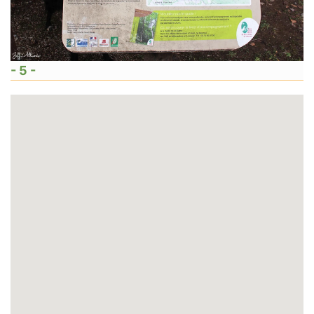
- 5 -