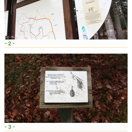
- 2 -
- 3 -