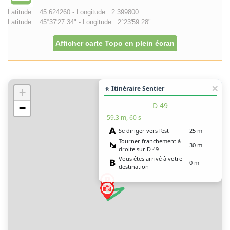
Latitude :
45.624260 -
Longitude:
2.399800
Latitude :
45°37'27.34" -
Longitude:
2°23'59.28"
Afficher carte Topo en plein écran
🚶 Itinéraire Sentier
+
D 49
−
59.3 m, 60 s
Se diriger vers l’est
25 m
Tourner franchement à
30 m
droite sur D 49
Vous êtes arrivé à votre
0 m
destination