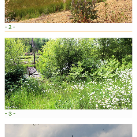
- 2 -
- 3 -