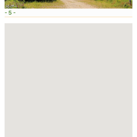
- 5 -