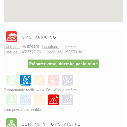
GPS PARKING
Latitude :
45.624378 -
Longitude:
2.399805
Latitude :
45°37'27.76" -
Longitude:
2°23'59.30"
Préparer votre itinéraire par la route
Promenande facile
De - d'un kilomètre
et/ou
Lieu privé mais visible
1ER POINT GPS VISITE