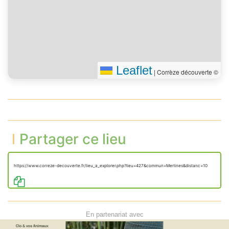
Leaflet
|
Corrèze découverte ©
Partager ce lieu
https://www.correze-decouverte.fr/lieu_a_explorer.php?lieu=427&commun=Merlines&distanc=10
En partenariat avec