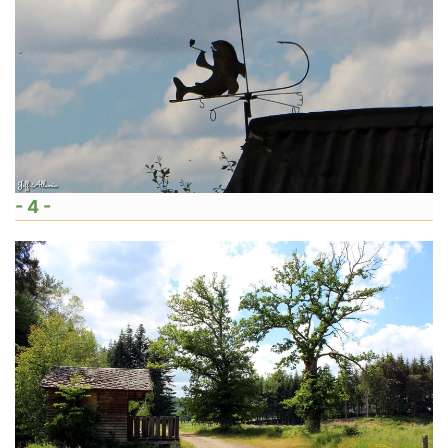
- 4 -