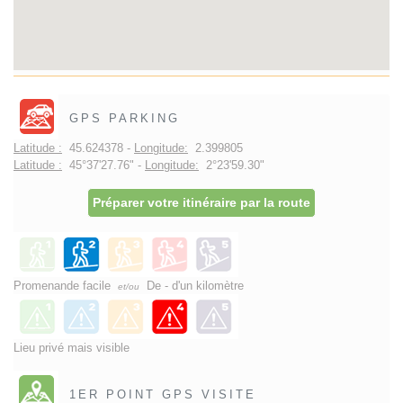
GPS PARKING
Latitude :
45.624378 -
Longitude:
2.399805
Latitude :
45°37'27.76" -
Longitude:
2°23'59.30"
Préparer votre itinéraire par la route
Promenande facile
De - d'un kilomètre
et/ou
Lieu privé mais visible
1ER POINT GPS VISITE