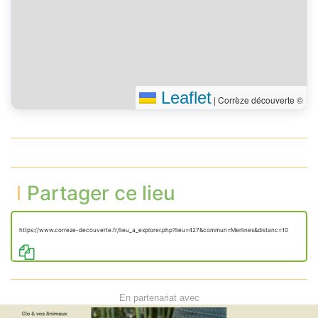
Leaflet
|
Corrèze découverte ©
Partager ce lieu
https://www.correze-decouverte.fr/lieu_a_explorer.php?lieu=427&commun=Merlines&distanc=10
En partenariat avec