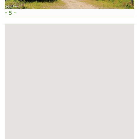
- 5 -