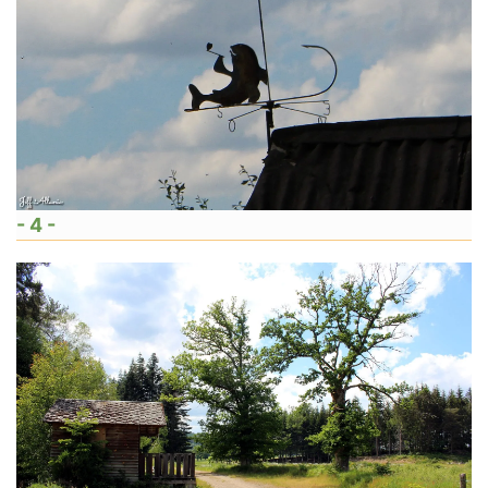
- 4 -