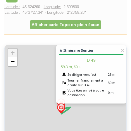
Latitude :
45.624260 -
Longitude:
2.399800
Latitude :
45°37'27.34" -
Longitude:
2°23'59.28"
Afficher carte Topo en plein écran
🚶 Itinéraire Sentier
+
D 49
−
59.3 m, 60 s
Se diriger vers l’est
25 m
Tourner franchement à
30 m
droite sur D 49
Vous êtes arrivé à votre
0 m
destination