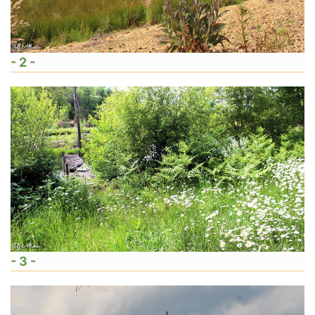
- 2 -
- 3 -