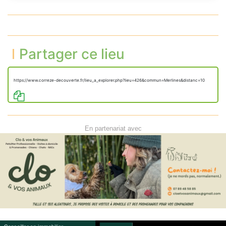
Partager ce lieu
https://www.correze-decouverte.fr/lieu_a_explorer.php?lieu=426&commun=Merlines&distanc=10
En partenariat avec