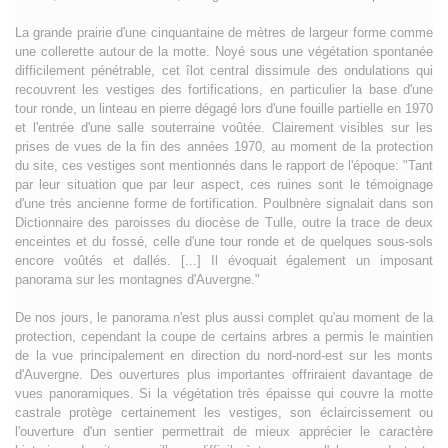
La grande prairie d'une cinquantaine de mètres de largeur forme comme
une collerette autour de la motte. Noyé sous une végétation spontanée
difficilement pénétrable, cet îlot central dissimule des ondulations qui
recouvrent les vestiges des fortifications, en particulier la base d'une
tour ronde, un linteau en pierre dégagé lors d'une fouille partielle en 1970
et l'entrée d'une salle souterraine voûtée. Clairement visibles sur les
prises de vues de la fin des années 1970, au moment de la protection
du site, ces vestiges sont mentionnés dans le rapport de l'époque: "Tant
par leur situation que par leur aspect, ces ruines sont le témoignage
d'une très ancienne forme de fortification. Poulbnère signalait dans son
Dictionnaire des paroisses du diocèse de Tulle, outre la trace de deux
enceintes et du fossé, celle d'une tour ronde et de quelques sous-sols
encore voûtés et dallés. [...] Il évoquait également un imposant
panorama sur les montagnes d'Auvergne."
De nos jours, le panorama n'est plus aussi complet qu'au moment de la
protection, cependant la coupe de certains arbres a permis le maintien
de la vue principalement en direction du nord-nord-est sur les monts
d'Auvergne. Des ouvertures plus importantes offriraient davantage de
vues panoramiques. Si la végétation très épaisse qui couvre la motte
castrale protège certainement les vestiges, son éclaircissement ou
l'ouverture d'un sentier permettrait de mieux apprécier le caractère