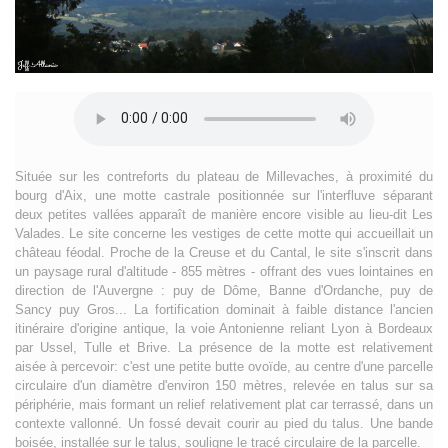
Située sur les contreforts du plateau de Millevaches, à proximité du
bourg d'Aix, une motte castrale positionnée sur l'interfluve séparant
deux petites vallées apparaît de manière encore visible au lieu-dit Les
Valades. Le site concerne les vestiges de cette motte qui accueillait un
château féodal. Proche de la Creuse et du Cantal, le site s'inscrit dans
un paysage rural d'altitude - 855 mètres - offrant des vues lointaines en
direction de l'Auvergne : puy de Dôme, Banne d'Ordanche, puy de
Sancy puy Gros... La fortification dominait à faible distance l'ancien
itinéraire d'origine antique, la voie Antonienne reliant Lyon à Bordeaux
par Ussel, Tulle et Brive. La présence de la motte est relativement
aisée à percevoir: c'est une petite butte ovoïde, au centre d'une parcelle
circulaire d'un diamètre d'environ 150 mètres, relevée en talus sur sa
périphérie, mais formant un relief relativement plat car terrassé, dans un
contexte vallonné. Un fossé devait courir au pied du talus. Une bande
boisée, installée sur le talus, souligne le tracé circulaire de la parcelle.