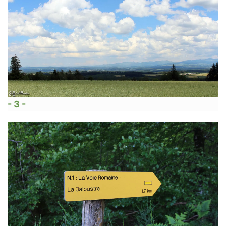
- 3 -