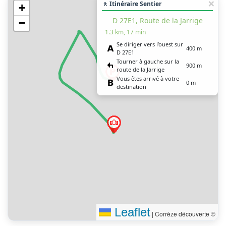
🚶 Itinéraire Sentier
+
D 27E1, Route de la Jarrige
−
1.3 km, 17 min
Se diriger vers l’ouest sur
400 m
D 27E1
Tourner à gauche sur la
900 m
route de la Jarrige
Vous êtes arrivé à votre
0 m
destination
Leaflet
|
Corrèze découverte ©