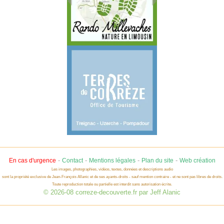
-
-
-
-
En cas d'urgence
Contact
Mentions légales
Plan du site
Web création
Les images, photographies, vidéos, textes, données et descriptions audio
sont la propriété exclusive de Jean-François Allanic et de ses ayants-droits - sauf mention contraire - et ne sont pas libres de droits.
Toute reproduction totale ou partielle est interdit sans autorisation écrite.
© 2026-08 correze-decouverte.fr par Jeff Alanic