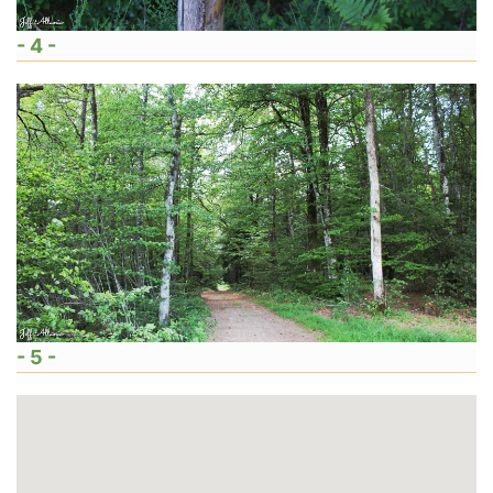
- 4 -
- 5 -