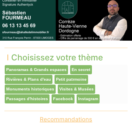
Choisissez votre thème
Panoramas & Grands espaces
En secret
Rivières & Plans d'eau
Petit patrmoine
Monuments historiques
Visites & Musées
Passages d'histoires
Facebook
Instagram
Recommandations