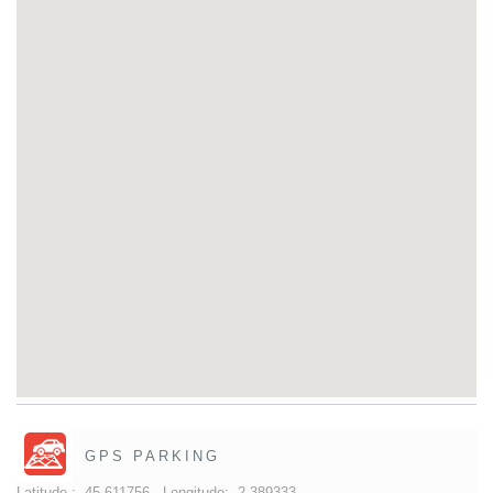
GPS PARKING
Latitude :
45.611756 -
Longitude:
2.389333