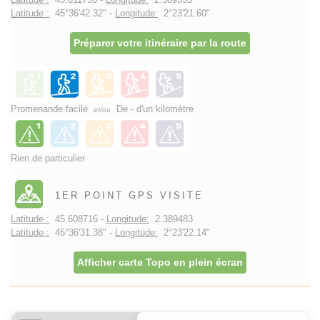
Latitude :
45°36'42.32" -
Longitude:
2°23'21.60"
Préparer votre itinéraire par la route
Promenande facile
De - d'un kilomètre
et/ou
Rien de particulier
1ER POINT GPS VISITE
Latitude :
45.608716 -
Longitude:
2.389483
Latitude :
45°36'31.38" -
Longitude:
2°23'22.14"
Afficher carte Topo en plein écran