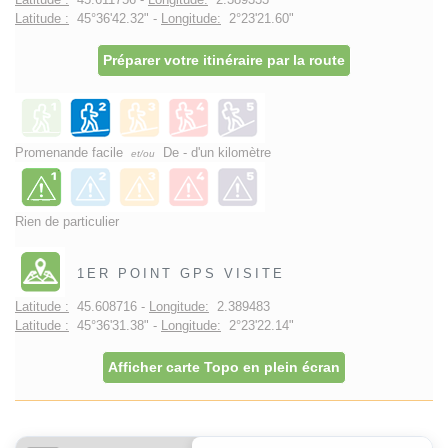
Latitude :
45°36'42.32" -
Longitude:
2°23'21.60"
Préparer votre itinéraire par la route
Promenande facile
De - d'un kilomètre
et/ou
Rien de particulier
1ER POINT GPS VISITE
Latitude :
45.608716 -
Longitude:
2.389483
Latitude :
45°36'31.38" -
Longitude:
2°23'22.14"
Afficher carte Topo en plein écran