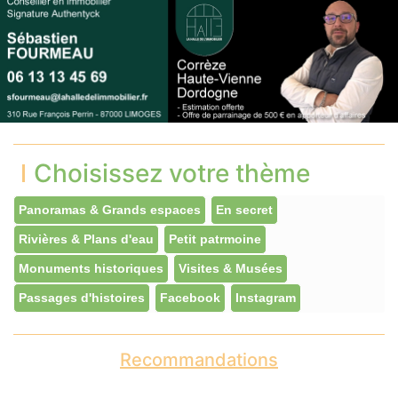
Choisissez votre thème
Panoramas & Grands espaces
En secret
Rivières & Plans d'eau
Petit patrmoine
Monuments historiques
Visites & Musées
Passages d'histoires
Facebook
Instagram
Recommandations