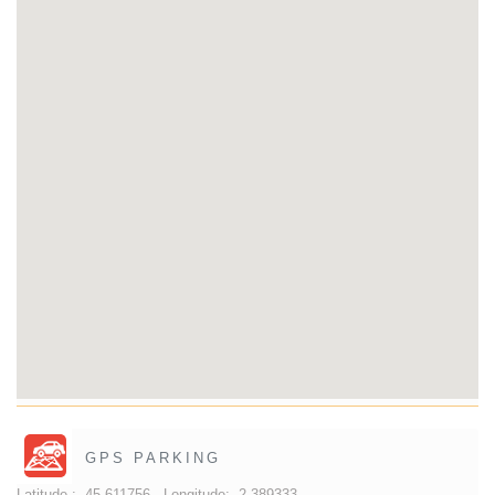
GPS PARKING
Latitude :
45.611756 -
Longitude:
2.389333