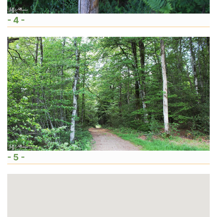
- 4 -
- 5 -