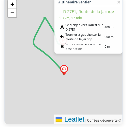
🚶 Itinéraire Sentier
+
D 27E1, Route de la Jarrige
−
1.3 km, 17 min
Se diriger vers l’ouest sur
400 m
D 27E1
Tourner à gauche sur la
900 m
route de la Jarrige
Vous êtes arrivé à votre
0 m
destination
Leaflet
|
Corrèze découverte ©