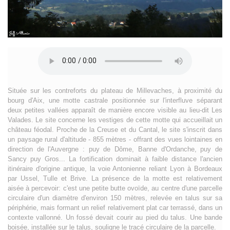
Située sur les contreforts du plateau de Millevaches, à proximité du
bourg d'Aix, une motte castrale positionnée sur l'interfluve séparant
deux petites vallées apparaît de manière encore visible au lieu-dit Les
Valades. Le site concerne les vestiges de cette motte qui accueillait un
château féodal. Proche de la Creuse et du Cantal, le site s'inscrit dans
un paysage rural d'altitude - 855 mètres - offrant des vues lointaines en
direction de l'Auvergne : puy de Dôme, Banne d'Ordanche, puy de
Sancy puy Gros... La fortification dominait à faible distance l'ancien
itinéraire d'origine antique, la voie Antonienne reliant Lyon à Bordeaux
par Ussel, Tulle et Brive. La présence de la motte est relativement
aisée à percevoir: c'est une petite butte ovoïde, au centre d'une parcelle
circulaire d'un diamètre d'environ 150 mètres, relevée en talus sur sa
périphérie, mais formant un relief relativement plat car terrassé, dans un
contexte vallonné. Un fossé devait courir au pied du talus. Une bande
boisée, installée sur le talus, souligne le tracé circulaire de la parcelle.