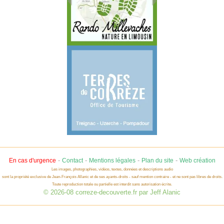
-
-
-
-
En cas d'urgence
Contact
Mentions légales
Plan du site
Web création
Les images, photographies, vidéos, textes, données et descriptions audio
sont la propriété exclusive de Jean-François Allanic et de ses ayants-droits - sauf mention contraire - et ne sont pas libres de droits.
Toute reproduction totale ou partielle est interdit sans autorisation écrite.
© 2026-08 correze-decouverte.fr par Jeff Alanic