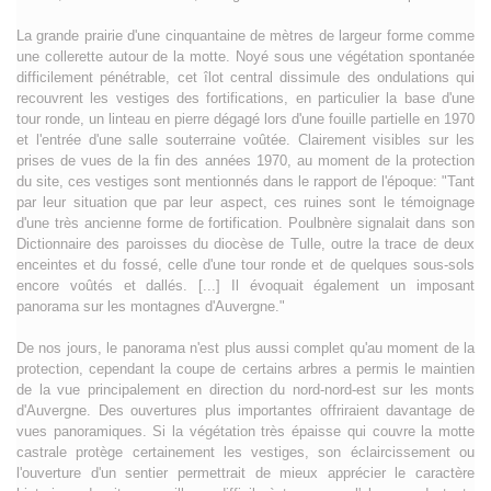
La grande prairie d'une cinquantaine de mètres de largeur forme comme
une collerette autour de la motte. Noyé sous une végétation spontanée
difficilement pénétrable, cet îlot central dissimule des ondulations qui
recouvrent les vestiges des fortifications, en particulier la base d'une
tour ronde, un linteau en pierre dégagé lors d'une fouille partielle en 1970
et l'entrée d'une salle souterraine voûtée. Clairement visibles sur les
prises de vues de la fin des années 1970, au moment de la protection
du site, ces vestiges sont mentionnés dans le rapport de l'époque: "Tant
par leur situation que par leur aspect, ces ruines sont le témoignage
d'une très ancienne forme de fortification. Poulbnère signalait dans son
Dictionnaire des paroisses du diocèse de Tulle, outre la trace de deux
enceintes et du fossé, celle d'une tour ronde et de quelques sous-sols
encore voûtés et dallés. [...] Il évoquait également un imposant
panorama sur les montagnes d'Auvergne."
De nos jours, le panorama n'est plus aussi complet qu'au moment de la
protection, cependant la coupe de certains arbres a permis le maintien
de la vue principalement en direction du nord-nord-est sur les monts
d'Auvergne. Des ouvertures plus importantes offriraient davantage de
vues panoramiques. Si la végétation très épaisse qui couvre la motte
castrale protège certainement les vestiges, son éclaircissement ou
l'ouverture d'un sentier permettrait de mieux apprécier le caractère