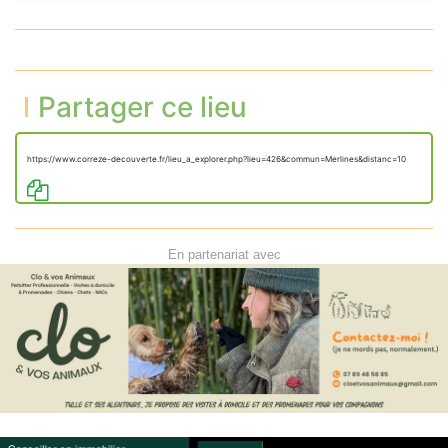
Partager ce lieu
https://www.correze-decouverte.fr/lieu_a_explorer.php?lieu=426&commun=Merlines&distanc=10
En partenariat avec