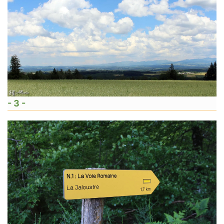
- 3 -