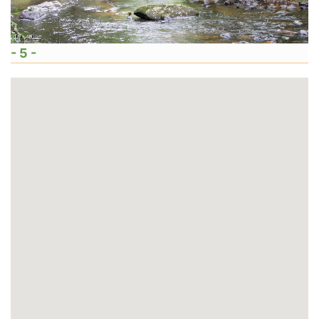
- 5 -