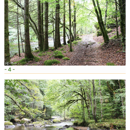
- 4 -