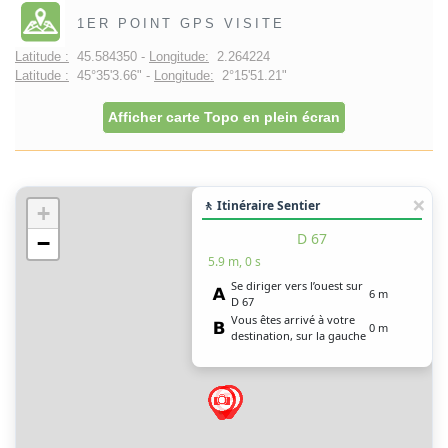
1ER POINT GPS VISITE
Latitude :
45.584350 -
Longitude:
2.264224
Latitude :
45°35'3.66" -
Longitude:
2°15'51.21"
Afficher carte Topo en plein écran
🚶 Itinéraire Sentier
+
D 67
−
5.9 m, 0 s
Se diriger vers l’ouest sur
6 m
D 67
Vous êtes arrivé à votre
0 m
destination, sur la gauche