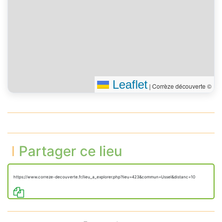
Leaflet
|
Corrèze découverte ©
Partager ce lieu
https://www.correze-decouverte.fr/lieu_a_explorer.php?lieu=423&commun=Ussel&distanc=10