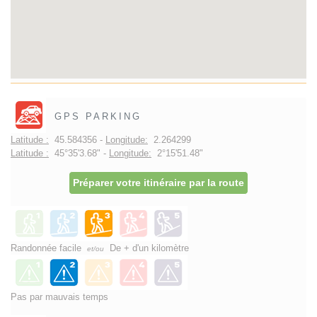
GPS PARKING
Latitude :
45.584356 -
Longitude:
2.264299
Latitude :
45°35'3.68" -
Longitude:
2°15'51.48"
Préparer votre itinéraire par la route
Randonnée facile
De + d'un kilomètre
et/ou
Pas par mauvais temps