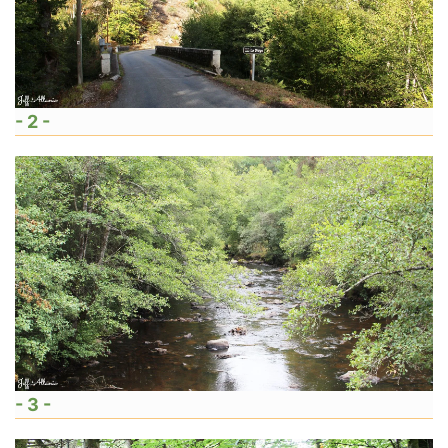
- 2 -
- 3 -