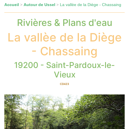
Accueil
Autour de Ussel
La vallèe de la Diège - Chassaing
>
>
Rivières & Plans d'eau
La vallèe de la Diège
- Chassaing
19200 - Saint-Pardoux-le-
Vieux
CD423