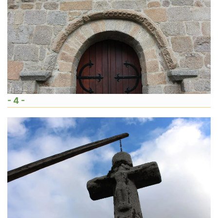
- 4 -