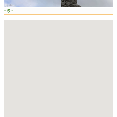
- 5 -