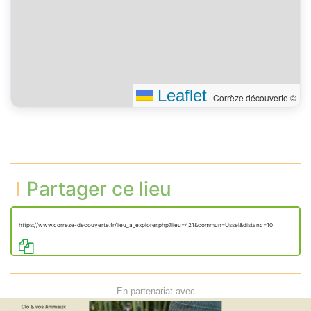
Leaflet
|
Corrèze découverte ©
Partager ce lieu
https://www.correze-decouverte.fr/lieu_a_explorer.php?lieu=421&commun=Ussel&distanc=10
En partenariat avec