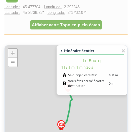
Latitude :
45.477704 -
Longitude:
2.292243
Latitude :
45°28'39.73" -
Longitude:
2°17'32.07"
Afficher carte Topo en plein écran
🚶 Itinéraire Sentier
+
Le Bourg
−
118.1 m, 1 min 30 s
Se diriger vers l’est
100 m
Vous êtes arrivé à votre
0 m
destination