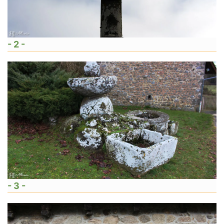
- 2 -
- 3 -