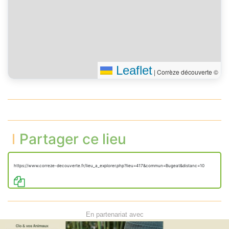
Leaflet
|
Corrèze découverte ©
Partager ce lieu
https://www.correze-decouverte.fr/lieu_a_explorer.php?lieu=417&commun=Bugeat&distanc=10
En partenariat avec