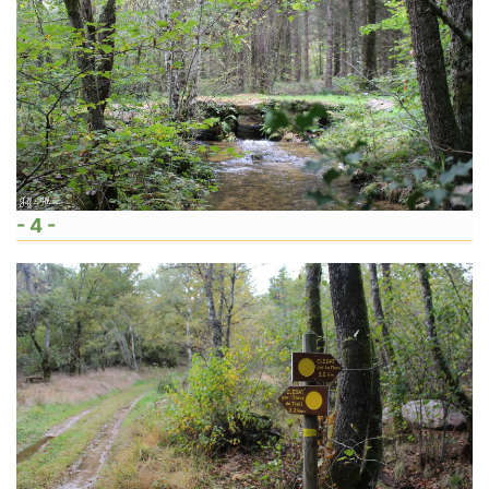
- 4 -