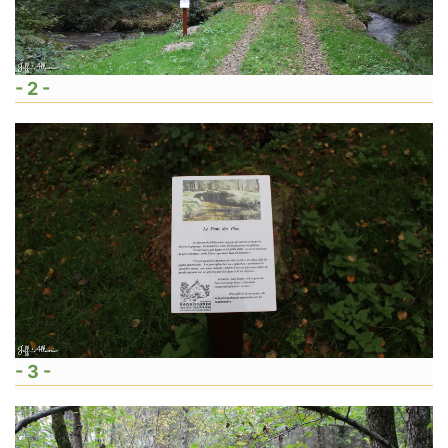
- 2 -
- 3 -