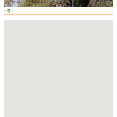
- 5 -