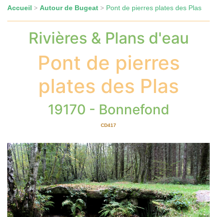
Accueil
Autour de Bugeat
Pont de pierres plates des Plas
>
>
Rivières & Plans d'eau
Pont de pierres
plates des Plas
19170 - Bonnefond
CD417