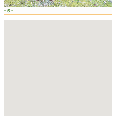
- 5 -