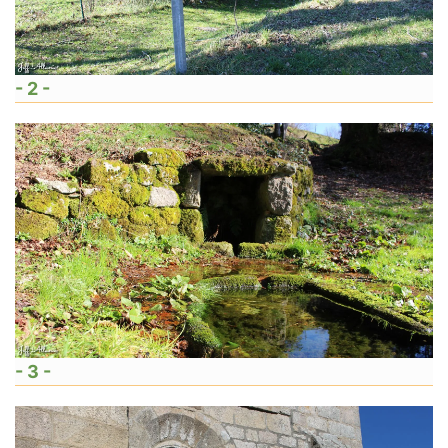
- 2 -
- 3 -