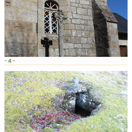
- 4 -