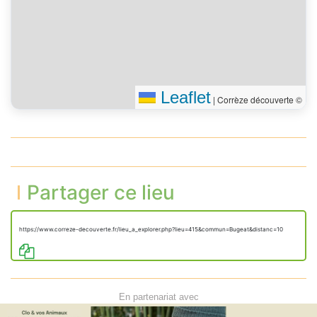
Leaflet
|
Corrèze découverte ©
Partager ce lieu
https://www.correze-decouverte.fr/lieu_a_explorer.php?lieu=415&commun=Bugeat&distanc=10
En partenariat avec