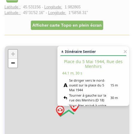
Latitude :
45.531156 -
Longitude:
1.982865
Latitude :
45°31'52.16" -
Longitude:
1°58'58.31"
Afficher carte Topo en plein écran
🚶 Itinéraire Sentier
+
Place du 5 Mai 1944, Rue des
−
Menhirs
44.1 m, 30 s
Se diriger vers le nord-
ouest sur la place du 5
15 m
Mai 1944
Tourner à gauche sur la
30 m
rue des Menhirs (D 18)
Vous êtes arrivé à votre
0 m
destination