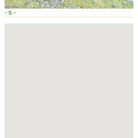
- 5 -