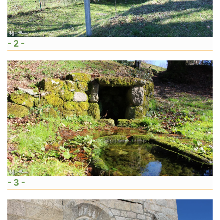
- 2 -
- 3 -