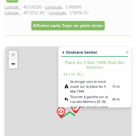
Latitude :
45.531156 -
Longitude:
1.982865
Latitude :
45°31'52.16" -
Longitude:
1°58'58.31"
Afficher carte Topo en plein écran
🚶 Itinéraire Sentier
+
Place du 5 Mai 1944, Rue des
−
Menhirs
44.1 m, 30 s
Se diriger vers le nord-
ouest sur la place du 5
15 m
Mai 1944
Tourner à gauche sur la
30 m
rue des Menhirs (D 18)
Vous êtes arrivé à votre
0 m
destination