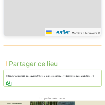
Leaflet
|
Corrèze découverte ©
Partager ce lieu
https://www.correze-decouverte.fr/lieu_a_explorer.php?lieu=415&commun=Bugeat&distanc=10
En partenariat avec