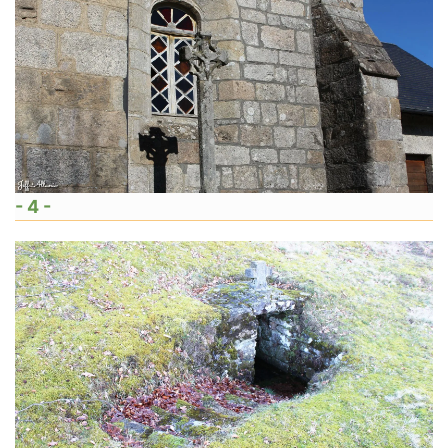
- 4 -