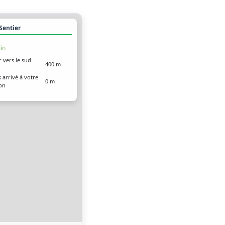
 Sentier
in
r vers le sud-
400 m
 arrivé à votre
0 m
ion