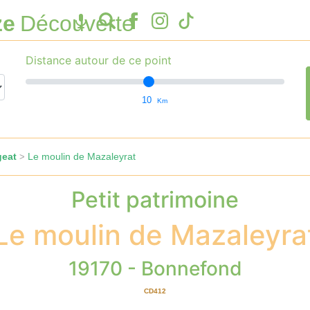
ze
Découverte
Distance autour de ce point
10
Km
geat
Le moulin de Mazaleyrat
>
Petit patrimoine
Le moulin de Mazaleyra
19170 - Bonnefond
CD412