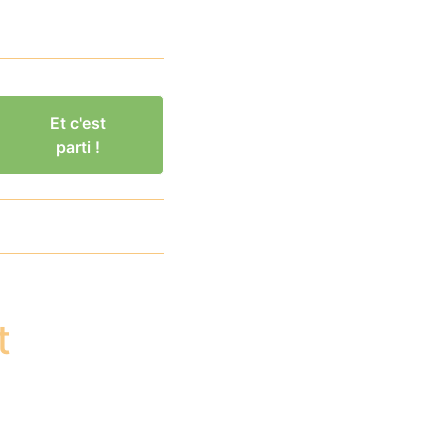
Et c'est
parti !
t