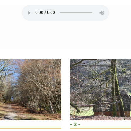
- 3 -