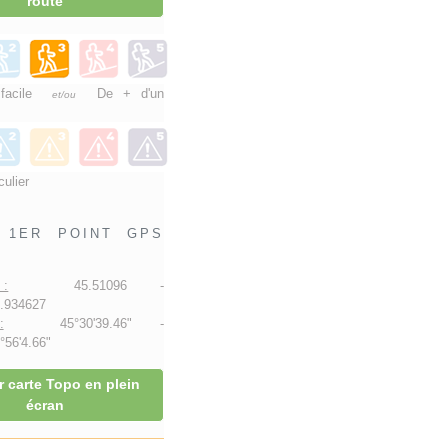
route
 facile
De + d'un
et/ou
culier
1ER POINT GPS
 :
45.51096 -
.934627
:
45°30'39.46" -
56'4.66"
r carte Topo en plein
écran