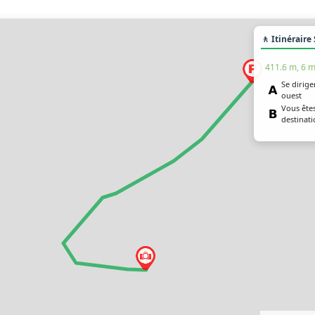
🚶 Itinéraire
411.6 m, 6 m
Se dirige
ouest
Vous êtes
destinat