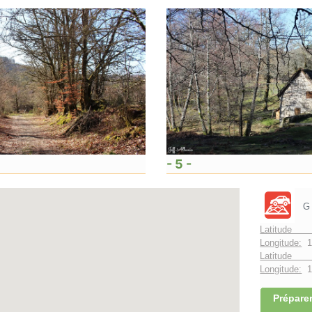
- 5 -
G
Latitude 
Longitude:
1
Latitude 
Longitude:
1°
Préparer