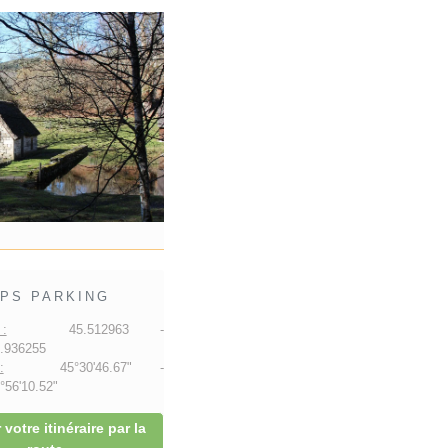
PS PARKING
:
45.512963 -
.936255
:
45°30'46.67" -
56'10.52"
 votre itinéraire par la