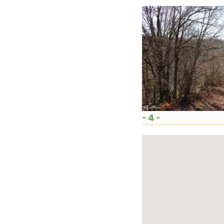
- 4 -