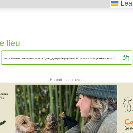
Leaf
e lieu
https://www.correze-decouverte.fr/lieu_a_explorer.php?lieu=412&commun=Bugeat&distanc=10
En partenariat avec